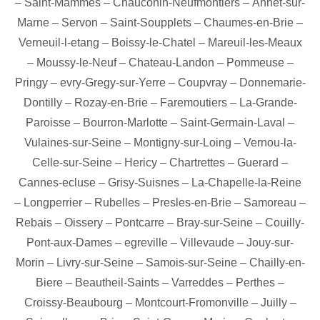
–
Saint-Mammes
–
Chauconin-Neufmontiers
–
Annet-sur-
Marne
–
Servon
–
Saint-Soupplets
–
Chaumes-en-Brie
–
Verneuil-l-etang
–
Boissy-le-Chatel
–
Mareuil-les-Meaux
–
Moussy-le-Neuf
–
Chateau-Landon
–
Pommeuse
–
Pringy
–
evry-Gregy-sur-Yerre
–
Coupvray
–
Donnemarie-
Dontilly
–
Rozay-en-Brie
–
Faremoutiers
–
La-Grande-
Paroisse
–
Bourron-Marlotte
–
Saint-Germain-Laval
–
Vulaines-sur-Seine
–
Montigny-sur-Loing
–
Vernou-la-
Celle-sur-Seine
–
Hericy
–
Chartrettes
–
Guerard
–
Cannes-ecluse
–
Grisy-Suisnes
–
La-Chapelle-la-Reine
–
Longperrier
–
Rubelles
–
Presles-en-Brie
–
Samoreau
–
Rebais
–
Oissery
–
Pontcarre
–
Bray-sur-Seine
–
Couilly-
Pont-aux-Dames
–
egreville
–
Villevaude
–
Jouy-sur-
Morin
–
Livry-sur-Seine
–
Samois-sur-Seine
–
Chailly-en-
Biere
–
Beautheil-Saints
–
Varreddes
–
Perthes
–
Croissy-Beaubourg
–
Montcourt-Fromonville
–
Juilly
–