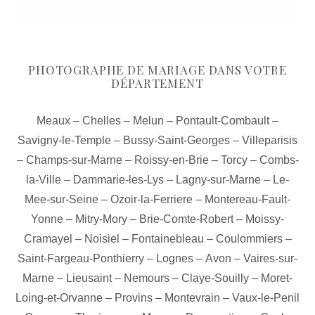
PHOTOGRAPHE DE MARIAGE DANS VOTRE
DÉPARTEMENT
Meaux
–
Chelles
–
Melun
–
Pontault-Combault
–
Savigny-le-Temple
–
Bussy-Saint-Georges
–
Villeparisis
–
Champs-sur-Marne
–
Roissy-en-Brie
–
Torcy
–
Combs-
la-Ville
–
Dammarie-les-Lys
–
Lagny-sur-Marne
–
Le-
Mee-sur-Seine
–
Ozoir-la-Ferriere
–
Montereau-Fault-
Yonne
–
Mitry-Mory
–
Brie-Comte-Robert
–
Moissy-
Cramayel
–
Noisiel
–
Fontainebleau
–
Coulommiers
–
Saint-Fargeau-Ponthierry
–
Lognes
–
Avon
–
Vaires-sur-
Marne
–
Lieusaint
–
Nemours
–
Claye-Souilly
–
Moret-
Loing-et-Orvanne
–
Provins
–
Montevrain
–
Vaux-le-Penil