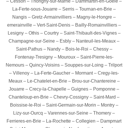
–
Cesson
–
Thorigny-sur-Marne
–
Dammartin-en-Goele
–
La-Ferte-sous-Jouarre
–
Serris
–
Tournan-en-Brie
–
Nangis
–
Gretz-Armainvilliers
–
Magny-le-Hongre
–
emerainville
–
Vert-Saint-Denis
–
Bailly-Romainvilliers
–
Lesigny
–
Othis
–
Courtry
–
Saint-Thibault-des-Vignes
–
Champagne-sur-Seine
–
Esbly
–
Nanteuil-les-Meaux
–
Saint-Pathus
–
Nandy
–
Bois-le-Roi
–
Chessy
–
Fontenay-Tresigny
–
Mouroux
–
Saint-Pierre-les-
Nemours
–
Quincy-Voisins
–
Souppes-sur-Loing
–
Trilport
–
Villenoy
–
La-Ferte-Gaucher
–
Mormant
–
Cregy-les-
Meaux
–
Le-Chatelet-en-Brie
–
Brou-sur-Chantereine
–
Jouarre
–
Crecy-la-Chapelle
–
Guignes
–
Pomponne
–
Chanteloup-en-Brie
–
Chevry-Cossigny
–
Saint-Mard
–
Boissise-le-Roi
–
Saint-Germain-sur-Morin
–
Montry
–
Lizy-sur-Ourcq
–
Varennes-sur-Seine
–
Thomery
–
Ferrieres-en-Brie
–
La-Rochette
–
Collegien
–
Dampmart