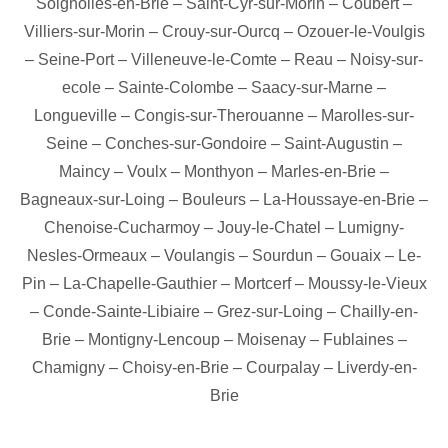
Soignolles-en-Brie
–
Saint-Cyr-sur-Morin
–
Coubert
–
Villiers-sur-Morin
–
Crouy-sur-Ourcq
–
Ozouer-le-Voulgis
–
Seine-Port
–
Villeneuve-le-Comte
–
Reau
–
Noisy-sur-
ecole
–
Sainte-Colombe
–
Saacy-sur-Marne
–
Longueville
–
Congis-sur-Therouanne
–
Marolles-sur-
Seine
–
Conches-sur-Gondoire
–
Saint-Augustin
–
Maincy
–
Voulx
–
Monthyon
–
Marles-en-Brie
–
Bagneaux-sur-Loing
–
Bouleurs
–
La-Houssaye-en-Brie
–
Chenoise-Cucharmoy
–
Jouy-le-Chatel
–
Lumigny-
Nesles-Ormeaux
–
Voulangis
–
Sourdun
–
Gouaix
–
Le-
Pin
–
La-Chapelle-Gauthier
–
Mortcerf
–
Moussy-le-Vieux
–
Conde-Sainte-Libiaire
–
Grez-sur-Loing
–
Chailly-en-
Brie
–
Montigny-Lencoup
–
Moisenay
–
Fublaines
–
Chamigny
–
Choisy-en-Brie
–
Courpalay
–
Liverdy-en-
Brie