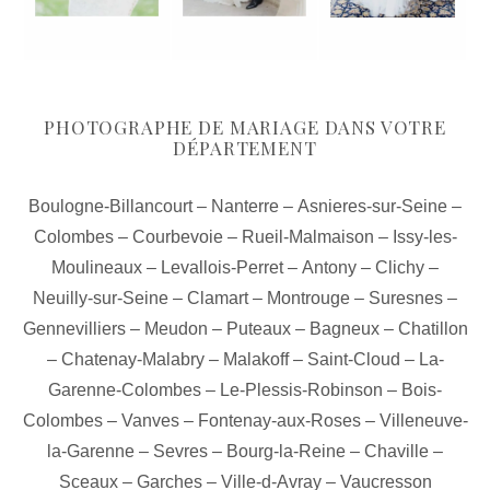
PHOTOGRAPHE DE MARIAGE DANS VOTRE
DÉPARTEMENT
Boulogne-Billancourt
–
Nanterre
–
Asnieres-sur-Seine
–
Colombes
–
Courbevoie
–
Rueil-Malmaison
–
Issy-les-
Moulineaux
–
Levallois-Perret
–
Antony
–
Clichy
–
Neuilly-sur-Seine
–
Clamart
–
Montrouge
–
Suresnes
–
Gennevilliers
–
Meudon
–
Puteaux
–
Bagneux
–
Chatillon
–
Chatenay-Malabry
–
Malakoff
–
Saint-Cloud
–
La-
Garenne-Colombes
–
Le-Plessis-Robinson
–
Bois-
Colombes
–
Vanves
–
Fontenay-aux-Roses
–
Villeneuve-
la-Garenne
–
Sevres
–
Bourg-la-Reine
–
Chaville
–
Sceaux
–
Garches
–
Ville-d-Avray
–
Vaucresson