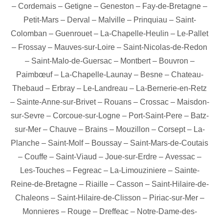
–
Cordemais
–
Getigne
–
Geneston
–
Fay-de-Bretagne
–
Petit-Mars
–
Derval
–
Malville
–
Prinquiau
–
Saint-
Colomban
–
Guenrouet
–
La-Chapelle-Heulin
–
Le-Pallet
–
Frossay
–
Mauves-sur-Loire
–
Saint-Nicolas-de-Redon
–
Saint-Malo-de-Guersac
–
Montbert
–
Bouvron
–
Paimbœuf
–
La-Chapelle-Launay
–
Besne
–
Chateau-
Thebaud
–
Erbray
–
Le-Landreau
–
La-Bernerie-en-Retz
–
Sainte-Anne-sur-Brivet
–
Rouans
–
Crossac
–
Maisdon-
sur-Sevre
–
Corcoue-sur-Logne
–
Port-Saint-Pere
–
Batz-
sur-Mer
–
Chauve
–
Brains
–
Mouzillon
–
Corsept
–
La-
Planche
–
Saint-Molf
–
Boussay
–
Saint-Mars-de-Coutais
–
Couffe
–
Saint-Viaud
–
Joue-sur-Erdre
–
Avessac
–
Les-Touches
–
Fegreac
–
La-Limouziniere
–
Sainte-
Reine-de-Bretagne
–
Riaille
–
Casson
–
Saint-Hilaire-de-
Chaleons
–
Saint-Hilaire-de-Clisson
–
Piriac-sur-Mer
–
Monnieres
–
Rouge
–
Dreffeac
–
Notre-Dame-des-