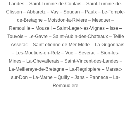
Landes
–
Saint-Lumine-de-Coutais
–
Saint-Lumine-de-
Clisson
–
Abbaretz
–
Vay
–
Soudan
–
Paulx
–
Le-Temple-
de-Bretagne
–
Moisdon-la-Riviere
–
Mesquer
–
Remouille
–
Mouzeil
–
Saint-Leger-les-Vignes
–
Isse
–
Touvois
–
Le-Gavre
–
Saint-Aubin-des-Chateaux
–
Teille
–
Asserac
–
Saint-etienne-de-Mer-Morte
–
La-Grigonnais
–
Les-Moutiers-en-Retz
–
Vue
–
Severac
–
Sion-les-
Mines
–
La-Chevallerais
–
Saint-Vincent-des-Landes
–
La-Meilleraye-de-Bretagne
–
La-Regrippiere
–
Marsac-
sur-Don
–
La-Marne
–
Quilly
–
Jans
–
Pannece
–
La-
Remaudiere