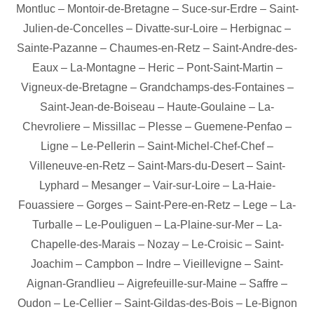
Montluc
–
Montoir-de-Bretagne
–
Suce-sur-Erdre
–
Saint-
Julien-de-Concelles
–
Divatte-sur-Loire
–
Herbignac
–
Sainte-Pazanne
–
Chaumes-en-Retz
–
Saint-Andre-des-
Eaux
–
La-Montagne
–
Heric
–
Pont-Saint-Martin
–
Vigneux-de-Bretagne
–
Grandchamps-des-Fontaines
–
Saint-Jean-de-Boiseau
–
Haute-Goulaine
–
La-
Chevroliere
–
Missillac
–
Plesse
–
Guemene-Penfao
–
Ligne
–
Le-Pellerin
–
Saint-Michel-Chef-Chef
–
Villeneuve-en-Retz
–
Saint-Mars-du-Desert
–
Saint-
Lyphard
–
Mesanger
–
Vair-sur-Loire
–
La-Haie-
Fouassiere
–
Gorges
–
Saint-Pere-en-Retz
–
Lege
–
La-
Turballe
–
Le-Pouliguen
–
La-Plaine-sur-Mer
–
La-
Chapelle-des-Marais
–
Nozay
–
Le-Croisic
–
Saint-
Joachim
–
Campbon
–
Indre
–
Vieillevigne
–
Saint-
Aignan-Grandlieu
–
Aigrefeuille-sur-Maine
–
Saffre
–
Oudon
–
Le-Cellier
–
Saint-Gildas-des-Bois
–
Le-Bignon