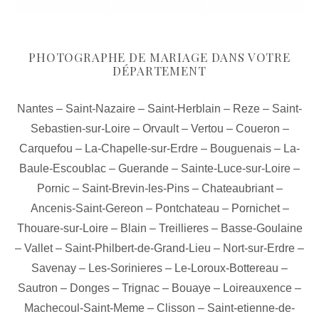
PHOTOGRAPHE DE MARIAGE DANS VOTRE
DÉPARTEMENT
Nantes
–
Saint-Nazaire
–
Saint-Herblain
–
Reze
–
Saint-
Sebastien-sur-Loire
–
Orvault
–
Vertou
–
Coueron
–
Carquefou
–
La-Chapelle-sur-Erdre
–
Bouguenais
–
La-
Baule-Escoublac
–
Guerande
–
Sainte-Luce-sur-Loire
–
Pornic
–
Saint-Brevin-les-Pins
–
Chateaubriant
–
Ancenis-Saint-Gereon
–
Pontchateau
–
Pornichet
–
Thouare-sur-Loire
–
Blain
–
Treillieres
–
Basse-Goulaine
–
Vallet
–
Saint-Philbert-de-Grand-Lieu
–
Nort-sur-Erdre
–
Savenay
–
Les-Sorinieres
–
Le-Loroux-Bottereau
–
Sautron
–
Donges
–
Trignac
–
Bouaye
–
Loireauxence
–
Machecoul-Saint-Meme
–
Clisson
–
Saint-etienne-de-