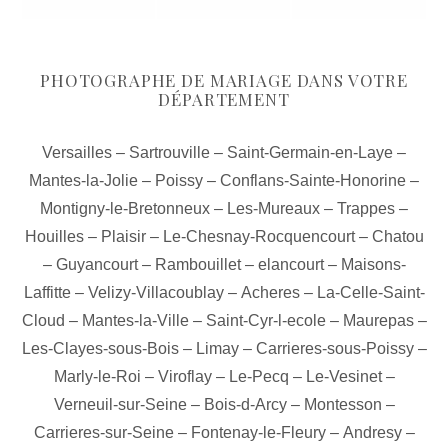
PHOTOGRAPHE DE MARIAGE DANS VOTRE
DÉPARTEMENT
Versailles
–
Sartrouville
–
Saint-Germain-en-Laye
–
Mantes-la-Jolie
–
Poissy
–
Conflans-Sainte-Honorine
–
Montigny-le-Bretonneux
–
Les-Mureaux
–
Trappes
–
Houilles
–
Plaisir
–
Le-Chesnay-Rocquencourt
–
Chatou
–
Guyancourt
–
Rambouillet
–
elancourt
–
Maisons-
Laffitte
–
Velizy-Villacoublay
–
Acheres
–
La-Celle-Saint-
Cloud
–
Mantes-la-Ville
–
Saint-Cyr-l-ecole
–
Maurepas
–
Les-Clayes-sous-Bois
–
Limay
–
Carrieres-sous-Poissy
–
Marly-le-Roi
–
Viroflay
–
Le-Pecq
–
Le-Vesinet
–
Verneuil-sur-Seine
–
Bois-d-Arcy
–
Montesson
–
Carrieres-sur-Seine
–
Fontenay-le-Fleury
–
Andresy
–