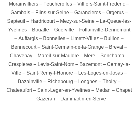
Morainvilliers
–
Feucherolles
–
Villiers-Saint-Frederic
–
Gambais
–
Flins-sur-Seine
–
Garancieres
–
Orgerus
–
Septeuil
–
Hardricourt
–
Mezy-sur-Seine
–
La-Queue-les-
Yvelines
–
Bouafle
–
Guerville
–
Follainville-Dennemont
–
Auffargis
–
Bonnelles
–
Limetz-Villez
–
Bullion
–
Bennecourt
–
Saint-Germain-de-la-Grange
–
Breval
–
Chavenay
–
Mareil-sur-Mauldre
–
Mere
–
Sonchamp
–
Crespieres
–
Levis-Saint-Nom
–
Bazemont
–
Cernay-la-
Ville
–
Saint-Remy-l-Honore
–
Les-Loges-en-Josas
–
Bazainville
–
Richebourg
–
Longnes
–
Thoiry
–
Chateaufort
–
Saint-Leger-en-Yvelines
–
Medan
–
Chapet
–
Gazeran
–
Dammartin-en-Serve