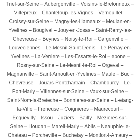
Triel-sur-Seine
–
Aubergenville
–
Voisins-le-Bretonneux
–
Villepreux
–
Chanteloup-les-Vignes
–
Vernouillet
–
Croissy-sur-Seine
–
Magny-les-Hameaux
–
Meulan-en-
Yvelines
–
Bougival
–
Jouy-en-Josas
–
Saint-Remy-les-
Chevreuse
–
Beynes
–
Noisy-le-Roi
–
Gargenville
–
Louveciennes
–
Le-Mesnil-Saint-Denis
–
Le-Perray-en-
Yvelines
–
La-Verriere
–
Les-Essarts-le-Roi
–
epone
–
Rosny-sur-Seine
–
Le-Mesnil-le-Roi
–
Orgeval
–
Magnanville
–
Saint-Arnoult-en-Yvelines
–
Maule
–
Buc
–
Chevreuse
–
Jouars-Pontchartrain
–
Chambourcy
–
Le-
Port-Marly
–
Villennes-sur-Seine
–
Vaux-sur-Seine
–
Saint-Nom-la-Breteche
–
Bonnieres-sur-Seine
–
L-etang-
la-Ville
–
Freneuse
–
Coignieres
–
Maurecourt
–
Ecquevilly
–
Issou
–
Juziers
–
Bailly
–
Mezieres-sur-
Seine
–
Houdan
–
Mareil-Marly
–
Ablis
–
Neauphle-le-
Chateau
–
Porcheville
–
Buchelay
–
Montfort-l-Amaury
–