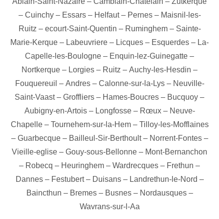
Ablain-Saint-Nazaire
–
Camblain-Chatelain
–
Zutkerque
–
Cuinchy
–
Essars
–
Helfaut
–
Pernes
–
Maisnil-les-
Ruitz
–
ecourt-Saint-Quentin
–
Ruminghem
–
Sainte-
Marie-Kerque
–
Labeuvriere
–
Licques
–
Esquerdes
–
La-
Capelle-les-Boulogne
–
Enquin-lez-Guinegatte
–
Nortkerque
–
Lorgies
–
Ruitz
–
Auchy-les-Hesdin
–
Fouquereuil
–
Andres
–
Calonne-sur-la-Lys
–
Neuville-
Saint-Vaast
–
Groffliers
–
Hames-Boucres
–
Bucquoy
–
Aubigny-en-Artois
–
Longfosse
–
Rœux
–
Neuve-
Chapelle
–
Tournehem-sur-la-Hem
–
Tilloy-les-Mofflaines
–
Guarbecque
–
Bailleul-Sir-Berthoult
–
Norrent-Fontes
–
Vieille-eglise
–
Gouy-sous-Bellonne
–
Mont-Bernanchon
–
Robecq
–
Heuringhem
–
Wardrecques
–
Frethun
–
Dannes
–
Festubert
–
Duisans
–
Landrethun-le-Nord
–
Baincthun
–
Bremes
–
Busnes
–
Nordausques
–
Wavrans-sur-l-Aa