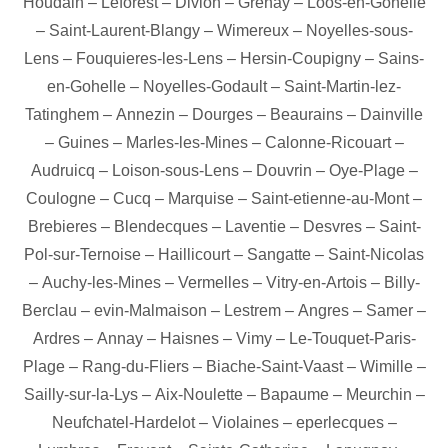
Houdain
–
Leforest
–
Divion
–
Grenay
–
Loos-en-Gohelle
–
Saint-Laurent-Blangy
–
Wimereux
–
Noyelles-sous-
Lens
–
Fouquieres-les-Lens
–
Hersin-Coupigny
–
Sains-
en-Gohelle
–
Noyelles-Godault
–
Saint-Martin-lez-
Tatinghem
–
Annezin
–
Dourges
–
Beaurains
–
Dainville
–
Guines
–
Marles-les-Mines
–
Calonne-Ricouart
–
Audruicq
–
Loison-sous-Lens
–
Douvrin
–
Oye-Plage
–
Coulogne
–
Cucq
–
Marquise
–
Saint-etienne-au-Mont
–
Brebieres
–
Blendecques
–
Laventie
–
Desvres
–
Saint-
Pol-sur-Ternoise
–
Haillicourt
–
Sangatte
–
Saint-Nicolas
–
Auchy-les-Mines
–
Vermelles
–
Vitry-en-Artois
–
Billy-
Berclau
–
evin-Malmaison
–
Lestrem
–
Angres
–
Samer
–
Ardres
–
Annay
–
Haisnes
–
Vimy
–
Le-Touquet-Paris-
Plage
–
Rang-du-Fliers
–
Biache-Saint-Vaast
–
Wimille
–
Sailly-sur-la-Lys
–
Aix-Noulette
–
Bapaume
–
Meurchin
–
Neufchatel-Hardelot
–
Violaines
–
eperlecques
–