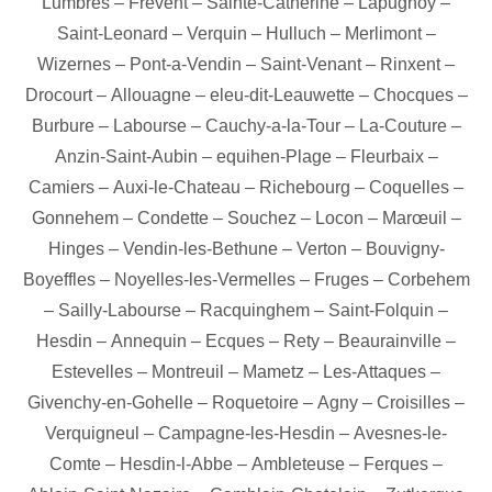
Lumbres
–
Frevent
–
Sainte-Catherine
–
Lapugnoy
–
Saint-Leonard
–
Verquin
–
Hulluch
–
Merlimont
–
Wizernes
–
Pont-a-Vendin
–
Saint-Venant
–
Rinxent
–
Drocourt
–
Allouagne
–
eleu-dit-Leauwette
–
Chocques
–
Burbure
–
Labourse
–
Cauchy-a-la-Tour
–
La-Couture
–
Anzin-Saint-Aubin
–
equihen-Plage
–
Fleurbaix
–
Camiers
–
Auxi-le-Chateau
–
Richebourg
–
Coquelles
–
Gonnehem
–
Condette
–
Souchez
–
Locon
–
Marœuil
–
Hinges
–
Vendin-les-Bethune
–
Verton
–
Bouvigny-
Boyeffles
–
Noyelles-les-Vermelles
–
Fruges
–
Corbehem
–
Sailly-Labourse
–
Racquinghem
–
Saint-Folquin
–
Hesdin
–
Annequin
–
Ecques
–
Rety
–
Beaurainville
–
Estevelles
–
Montreuil
–
Mametz
–
Les-Attaques
–
Givenchy-en-Gohelle
–
Roquetoire
–
Agny
–
Croisilles
–
Verquigneul
–
Campagne-les-Hesdin
–
Avesnes-le-
Comte
–
Hesdin-l-Abbe
–
Ambleteuse
–
Ferques
–