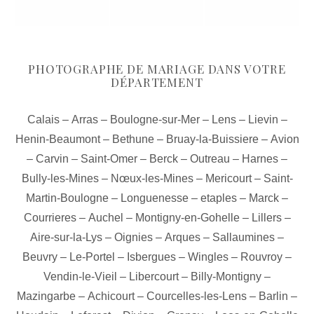
PHOTOGRAPHE DE MARIAGE DANS VOTRE
DÉPARTEMENT
Calais
–
Arras
–
Boulogne-sur-Mer
–
Lens
–
Lievin
–
Henin-Beaumont
–
Bethune
–
Bruay-la-Buissiere
–
Avion
–
Carvin
–
Saint-Omer
–
Berck
–
Outreau
–
Harnes
–
Bully-les-Mines
–
Nœux-les-Mines
–
Mericourt
–
Saint-
Martin-Boulogne
–
Longuenesse
–
etaples
–
Marck
–
Courrieres
–
Auchel
–
Montigny-en-Gohelle
–
Lillers
–
Aire-sur-la-Lys
–
Oignies
–
Arques
–
Sallaumines
–
Beuvry
–
Le-Portel
–
Isbergues
–
Wingles
–
Rouvroy
–
Vendin-le-Vieil
–
Libercourt
–
Billy-Montigny
–
Mazingarbe
–
Achicourt
–
Courcelles-les-Lens
–
Barlin
–