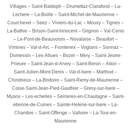
Villages
–
Saint-Baldoph
–
Drumettaz-Clarafond
–
La-
Lechere
–
La-Biolle
–
Saint-Michel-de-Maurienne
–
Courchevel
–
Seez
–
Viviers-du-Lac
–
Mouxy
–
Tignes
–
La-Bathie
–
Brison-Saint-Innocent
–
Grignon
–
Val-Cenis
–
Le-Pont-de-Beauvoisin
–
Novalaise
–
Beaufort
–
Vimines
–
Val-d-Arc
–
Frontenex
–
Voglans
–
Sonnaz
–
Domessin
–
Les-Allues
–
Bozel
–
Mery
–
Saint-Jeoire-
Prieure
–
Saint-Jean-d-Arvey
–
Saint-Beron
–
Aiton
–
Saint-Julien-Mont-Denis
–
Val-d-Isere
–
Marthod
–
Chindrieux
–
La-Bridoire
–
Saint-Remy-de-Maurienne
–
Coise-Saint-Jean-Pied-Gauthier
–
Gresy-sur-Isere
–
Myans
–
Les-echelles
–
Serrieres-en-Chautagne
–
Saint-
etienne-de-Cuines
–
Sainte-Helene-sur-Isere
–
La-
Chambre
–
Saint-Offenge
–
Valloire
–
La-Tour-en-
Maurienne