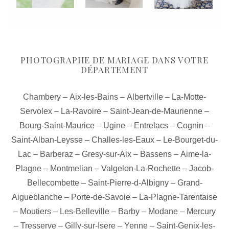
PHOTOGRAPHE DE MARIAGE DANS VOTRE
DÉPARTEMENT
Chambery
–
Aix-les-Bains
–
Albertville
–
La-Motte-
Servolex
–
La-Ravoire
–
Saint-Jean-de-Maurienne
–
Bourg-Saint-Maurice
–
Ugine
–
Entrelacs
–
Cognin
–
Saint-Alban-Leysse
–
Challes-les-Eaux
–
Le-Bourget-du-
Lac
–
Barberaz
–
Gresy-sur-Aix
–
Bassens
–
Aime-la-
Plagne
–
Montmelian
–
Valgelon-La-Rochette
–
Jacob-
Bellecombette
–
Saint-Pierre-d-Albigny
–
Grand-
Aigueblanche
–
Porte-de-Savoie
–
La-Plagne-Tarentaise
–
Moutiers
–
Les-Belleville
–
Barby
–
Modane
–
Mercury
–
Tresserve
–
Gilly-sur-Isere
–
Yenne
–
Saint-Genix-les-