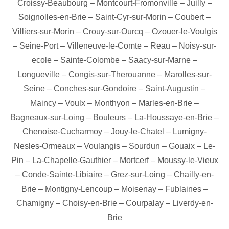
Croissy-Beaubourg
–
Montcourt-Fromonville
–
Juilly
–
Soignolles-en-Brie
–
Saint-Cyr-sur-Morin
–
Coubert
–
Villiers-sur-Morin
–
Crouy-sur-Ourcq
–
Ozouer-le-Voulgis
–
Seine-Port
–
Villeneuve-le-Comte
–
Reau
–
Noisy-sur-
ecole
–
Sainte-Colombe
–
Saacy-sur-Marne
–
Longueville
–
Congis-sur-Therouanne
–
Marolles-sur-
Seine
–
Conches-sur-Gondoire
–
Saint-Augustin
–
Maincy
–
Voulx
–
Monthyon
–
Marles-en-Brie
–
Bagneaux-sur-Loing
–
Bouleurs
–
La-Houssaye-en-Brie
–
Chenoise-Cucharmoy
–
Jouy-le-Chatel
–
Lumigny-
Nesles-Ormeaux
–
Voulangis
–
Sourdun
–
Gouaix
–
Le-
Pin
–
La-Chapelle-Gauthier
–
Mortcerf
–
Moussy-le-Vieux
–
Conde-Sainte-Libiaire
–
Grez-sur-Loing
–
Chailly-en-
Brie
–
Montigny-Lencoup
–
Moisenay
–
Fublaines
–
Chamigny
–
Choisy-en-Brie
–
Courpalay
–
Liverdy-en-
Brie