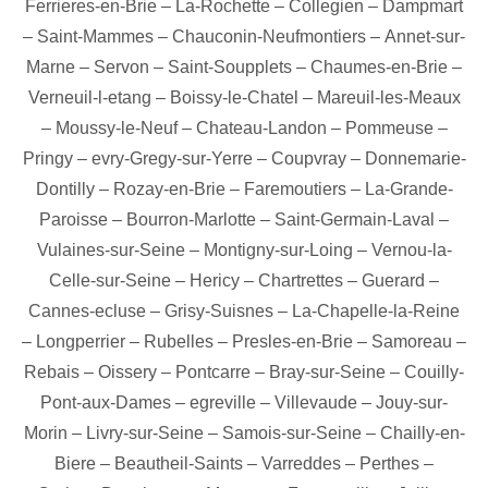
Ferrieres-en-Brie
–
La-Rochette
–
Collegien
–
Dampmart
–
Saint-Mammes
–
Chauconin-Neufmontiers
–
Annet-sur-
Marne
–
Servon
–
Saint-Soupplets
–
Chaumes-en-Brie
–
Verneuil-l-etang
–
Boissy-le-Chatel
–
Mareuil-les-Meaux
–
Moussy-le-Neuf
–
Chateau-Landon
–
Pommeuse
–
Pringy
–
evry-Gregy-sur-Yerre
–
Coupvray
–
Donnemarie-
Dontilly
–
Rozay-en-Brie
–
Faremoutiers
–
La-Grande-
Paroisse
–
Bourron-Marlotte
–
Saint-Germain-Laval
–
Vulaines-sur-Seine
–
Montigny-sur-Loing
–
Vernou-la-
Celle-sur-Seine
–
Hericy
–
Chartrettes
–
Guerard
–
Cannes-ecluse
–
Grisy-Suisnes
–
La-Chapelle-la-Reine
–
Longperrier
–
Rubelles
–
Presles-en-Brie
–
Samoreau
–
Rebais
–
Oissery
–
Pontcarre
–
Bray-sur-Seine
–
Couilly-
Pont-aux-Dames
–
egreville
–
Villevaude
–
Jouy-sur-
Morin
–
Livry-sur-Seine
–
Samois-sur-Seine
–
Chailly-en-
Biere
–
Beautheil-Saints
–
Varreddes
–
Perthes
–