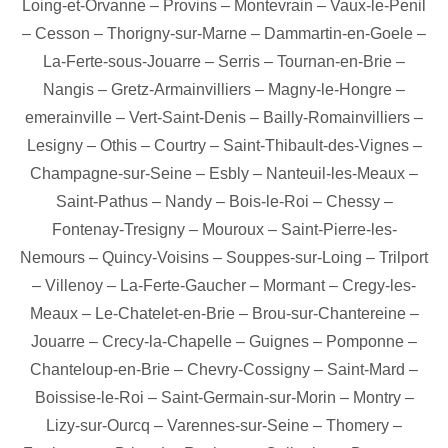
Loing-et-Orvanne
–
Provins
–
Montevrain
–
Vaux-le-Penil
–
Cesson
–
Thorigny-sur-Marne
–
Dammartin-en-Goele
–
La-Ferte-sous-Jouarre
–
Serris
–
Tournan-en-Brie
–
Nangis
–
Gretz-Armainvilliers
–
Magny-le-Hongre
–
emerainville
–
Vert-Saint-Denis
–
Bailly-Romainvilliers
–
Lesigny
–
Othis
–
Courtry
–
Saint-Thibault-des-Vignes
–
Champagne-sur-Seine
–
Esbly
–
Nanteuil-les-Meaux
–
Saint-Pathus
–
Nandy
–
Bois-le-Roi
–
Chessy
–
Fontenay-Tresigny
–
Mouroux
–
Saint-Pierre-les-
Nemours
–
Quincy-Voisins
–
Souppes-sur-Loing
–
Trilport
–
Villenoy
–
La-Ferte-Gaucher
–
Mormant
–
Cregy-les-
Meaux
–
Le-Chatelet-en-Brie
–
Brou-sur-Chantereine
–
Jouarre
–
Crecy-la-Chapelle
–
Guignes
–
Pomponne
–
Chanteloup-en-Brie
–
Chevry-Cossigny
–
Saint-Mard
–
Boissise-le-Roi
–
Saint-Germain-sur-Morin
–
Montry
–
Lizy-sur-Ourcq
–
Varennes-sur-Seine
–
Thomery
–