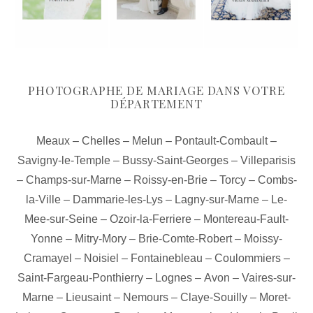
PHOTOGRAPHE DE MARIAGE DANS VOTRE
DÉPARTEMENT
Meaux
–
Chelles
–
Melun
–
Pontault-Combault
–
Savigny-le-Temple
–
Bussy-Saint-Georges
–
Villeparisis
–
Champs-sur-Marne
–
Roissy-en-Brie
–
Torcy
–
Combs-
la-Ville
–
Dammarie-les-Lys
–
Lagny-sur-Marne
–
Le-
Mee-sur-Seine
–
Ozoir-la-Ferriere
–
Montereau-Fault-
Yonne
–
Mitry-Mory
–
Brie-Comte-Robert
–
Moissy-
Cramayel
–
Noisiel
–
Fontainebleau
–
Coulommiers
–
Saint-Fargeau-Ponthierry
–
Lognes
–
Avon
–
Vaires-sur-
Marne
–
Lieusaint
–
Nemours
–
Claye-Souilly
–
Moret-