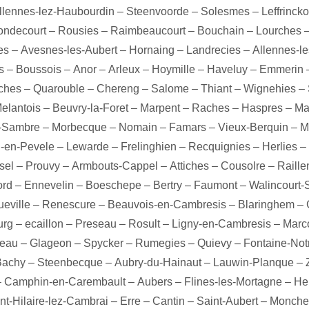
llennes-lez-Haubourdin
–
Steenvoorde
–
Solesmes
–
Leffrinck
ondecourt
–
Rousies
–
Raimbeaucourt
–
Bouchain
–
Lourches
es
–
Avesnes-les-Aubert
–
Hornaing
–
Landrecies
–
Allennes-l
s
–
Boussois
–
Anor
–
Arleux
–
Hoymille
–
Haveluy
–
Emmerin
ches
–
Quarouble
–
Chereng
–
Salome
–
Thiant
–
Wignehies
–
elantois
–
Beuvry-la-Foret
–
Marpent
–
Raches
–
Haspres
–
Ma
r-Sambre
–
Morbecque
–
Nomain
–
Famars
–
Vieux-Berquin
–
M
-en-Pevele
–
Lewarde
–
Frelinghien
–
Recquignies
–
Herlies
–
sel
–
Prouvy
–
Armbouts-Cappel
–
Attiches
–
Cousolre
–
Raille
ord
–
Ennevelin
–
Boeschepe
–
Bertry
–
Faumont
–
Walincourt-
eville
–
Renescure
–
Beauvois-en-Cambresis
–
Blaringhem
–
urg
–
ecaillon
–
Preseau
–
Rosult
–
Ligny-en-Cambresis
–
Marc
teau
–
Glageon
–
Spycker
–
Rumegies
–
Quievy
–
Fontaine-No
Bachy
–
Steenbecque
–
Aubry-du-Hainaut
–
Lauwin-Planque
–
–
Camphin-en-Carembault
–
Aubers
–
Flines-les-Mortagne
–
He
nt-Hilaire-lez-Cambrai
–
Erre
–
Cantin
–
Saint-Aubert
–
Monche