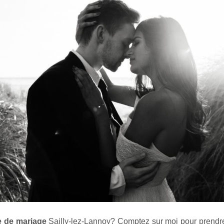
e de mariage
Sailly-lez-Lannoy
? Comptez sur moi pour prendr