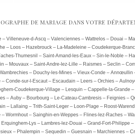
OGRAPHE DE MARIAGE DANS VOTRE DÉPART
e
–
Villeneuve-d-Ascq
–
Valenciennes
–
Wattrelos
–
Douai
–
Ma
the
–
Loos
–
Hazebrouck
–
La-Madeleine
–
Coudekerque-Bran
Faches-Thumesnil
–
Saint-Amand-les-Eaux
–
Sin-le-Noble
–
Ha
in
–
Mouvaux
–
Saint-Andre-lez-Lille
–
Raismes
–
Seclin
–
Com
Wambrechies
–
Douchy-les-Mines
–
Vieux-Conde
–
Annœullin
e
–
Conde-sur-l-Escaut
–
Escaudain
–
Leers
–
Orchies
–
Aulnoy
eghem-Coudekerque-Village
–
Lesquin
–
Cappelle-la-Grande
nes
–
Auby
–
Bourbourg
–
Le-Cateau-Cambresis
–
Feignies
–
Q
ain
–
Lallaing
–
Trith-Saint-Leger
–
Loon-Plage
–
Roost-Warend
e
–
Wormhout
–
Sainghin-en-Weppes
–
Flines-lez-Raches
–
Wal
–
Erquinghem-Lys
–
Lambres-lez-Douai
–
Grand-Fort-Philippe
–
isieux
–
Phalempin
–
Sequedin
–
Guesnain
–
Marchiennes
–
Cr