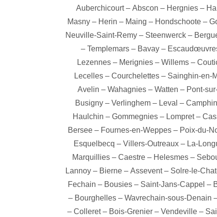
Auberchicourt
–
Abscon
–
Hergnies
–
Ha
Masny
–
Herin
–
Maing
–
Hondschoote
–
G
Neuville-Saint-Remy
–
Steenwerck
–
Bergu
–
Templemars
–
Bavay
–
Escaudœuvre
Lezennes
–
Merignies
–
Willems
–
Couti
Lecelles
–
Courchelettes
–
Sainghin-en-M
Avelin
–
Wahagnies
–
Watten
–
Pont-su
Busigny
–
Verlinghem
–
Leval
–
Camphin
Haulchin
–
Gommegnies
–
Lompret
–
Cas
Bersee
–
Fournes-en-Weppes
–
Poix-du-N
Esquelbecq
–
Villers-Outreaux
–
La-Longu
Marquillies
–
Caestre
–
Helesmes
–
Sebo
Lannoy
–
Bierne
–
Assevent
–
Solre-le-Cha
Fechain
–
Bousies
–
Saint-Jans-Cappel
–
–
Bourghelles
–
Wavrechain-sous-Denain
–
Colleret
–
Bois-Grenier
–
Vendeville
–
Sai