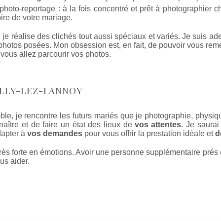
oto-reportage : à la fois concentré et prêt à photographier 
toire de votre mariage.
 je réalise des clichés tout aussi spéciaux et variés. Je suis a
photos posées. Mon obsession est, en fait, de pouvoir vous remé
vous allez parcourir vos photos.
LLY-LEZ-LANNOY
mble, je rencontre les futurs mariés que je photographie, phys
ître et de faire un état des lieux de
vos attentes
. Je saura
dapter à
vos demandes
pour vous offrir la prestation idéale et
d
 très forte en émotions. Avoir une personne supplémentaire pré
ous aider.