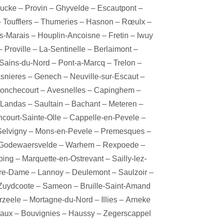
oucke
–
Provin
–
Ghyvelde
–
Escautpont
–
–
Toufflers
–
Thumeries
–
Hasnon
–
Rœulx
–
es-Marais
–
Houplin-Ancoisne
–
Fretin
–
Iwuy
–
Proville
–
La-Sentinelle
–
Berlaimont
–
Sains-du-Nord
–
Pont-a-Marcq
–
Trelon
–
snieres
–
Genech
–
Neuville-sur-Escaut
–
onchecourt
–
Avesnelles
–
Capinghem
–
Landas
–
Saultain
–
Bachant
–
Meteren
–
ncourt-Sainte-Olle
–
Cappelle-en-Pevele
–
Selvigny
–
Mons-en-Pevele
–
Premesques
–
Godewaersvelde
–
Warhem
–
Rexpoede
–
oing
–
Marquette-en-Ostrevant
–
Sailly-lez-
tre-Dame
–
Lannoy
–
Deulemont
–
Saulzoir
–
Zuydcoote
–
Sameon
–
Bruille-Saint-Amand
rzeele
–
Mortagne-du-Nord
–
Illies
–
Arneke
aux
–
Bouvignies
–
Haussy
–
Zegerscappel