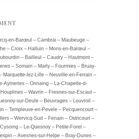
EMENT
rcq-en-Barœul
–
Cambrai
–
Maubeuge
–
che
–
Croix
–
Halluin
–
Mons-en-Barœul
–
ubourdin
–
Bailleul
–
Caudry
–
Hautmont
–
ines
–
Somain
–
Marly
–
Fourmies
–
Bruay-
–
Marquette-lez-Lille
–
Neuville-en-Ferrain
–
e-Aymeries
–
Onnaing
–
La-Chapelle-d-
–
Houplines
–
Wavrin
–
Fresnes-sur-Escaut
–
uesnoy-sur-Deule
–
Beuvrages
–
Louvroil
–
in
–
Templeuve-en-Pevele
–
Pecquencourt
–
lers
–
Wervicq-Sud
–
Fenain
–
Ostricourt
–
Cysoing
–
Le-Quesnoy
–
Petite-Foret
–
espin
–
Avesnes-sur-Helpe
–
Bray-Dunes
–