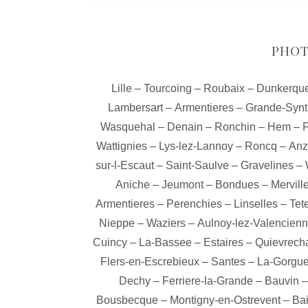
PHOT
Lille
–
Tourcoing
–
Roubaix
–
Dunkerqu
Lambersart
–
Armentieres
–
Grande-Syn
Wasquehal
–
Denain
–
Ronchin
–
Hem
–
Wattignies
–
Lys-lez-Lannoy
–
Roncq
–
Anz
sur-l-Escaut
–
Saint-Saulve
–
Gravelines
–
Aniche
–
Jeumont
–
Bondues
–
Mervill
Armentieres
–
Perenchies
–
Linselles
–
Tet
Nieppe
–
Waziers
–
Aulnoy-lez-Valencien
Cuincy
–
La-Bassee
–
Estaires
–
Quievrech
Flers-en-Escrebieux
–
Santes
–
La-Gorgu
Dechy
–
Ferriere-la-Grande
–
Bauvin
Bousbecque
–
Montigny-en-Ostrevent
–
Ba