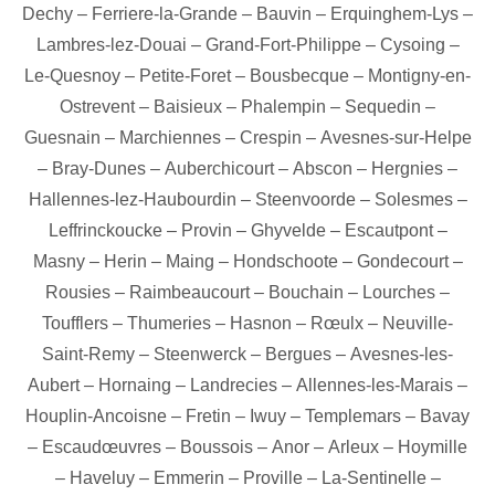
Dechy
–
Ferriere-la-Grande
–
Bauvin
–
Erquinghem-Lys
–
Lambres-lez-Douai
–
Grand-Fort-Philippe
–
Cysoing
–
Le-Quesnoy
–
Petite-Foret
–
Bousbecque
–
Montigny-en-
Ostrevent
–
Baisieux
–
Phalempin
–
Sequedin
–
Guesnain
–
Marchiennes
–
Crespin
–
Avesnes-sur-Helpe
–
Bray-Dunes
–
Auberchicourt
–
Abscon
–
Hergnies
–
Hallennes-lez-Haubourdin
–
Steenvoorde
–
Solesmes
–
Leffrinckoucke
–
Provin
–
Ghyvelde
–
Escautpont
–
Masny
–
Herin
–
Maing
–
Hondschoote
–
Gondecourt
–
Rousies
–
Raimbeaucourt
–
Bouchain
–
Lourches
–
Toufflers
–
Thumeries
–
Hasnon
–
Rœulx
–
Neuville-
Saint-Remy
–
Steenwerck
–
Bergues
–
Avesnes-les-
Aubert
–
Hornaing
–
Landrecies
–
Allennes-les-Marais
–
Houplin-Ancoisne
–
Fretin
–
Iwuy
–
Templemars
–
Bavay
–
Escaudœuvres
–
Boussois
–
Anor
–
Arleux
–
Hoymille
–
Haveluy
–
Emmerin
–
Proville
–
La-Sentinelle
–