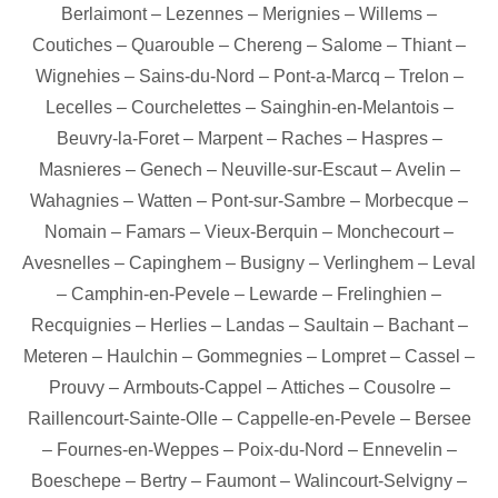
Berlaimont
–
Lezennes
–
Merignies
–
Willems
–
Coutiches
–
Quarouble
–
Chereng
–
Salome
–
Thiant
–
Wignehies
–
Sains-du-Nord
–
Pont-a-Marcq
–
Trelon
–
Lecelles
–
Courchelettes
–
Sainghin-en-Melantois
–
Beuvry-la-Foret
–
Marpent
–
Raches
–
Haspres
–
Masnieres
–
Genech
–
Neuville-sur-Escaut
–
Avelin
–
Wahagnies
–
Watten
–
Pont-sur-Sambre
–
Morbecque
–
Nomain
–
Famars
–
Vieux-Berquin
–
Monchecourt
–
Avesnelles
–
Capinghem
–
Busigny
–
Verlinghem
–
Leval
–
Camphin-en-Pevele
–
Lewarde
–
Frelinghien
–
Recquignies
–
Herlies
–
Landas
–
Saultain
–
Bachant
–
Meteren
–
Haulchin
–
Gommegnies
–
Lompret
–
Cassel
–
Prouvy
–
Armbouts-Cappel
–
Attiches
–
Cousolre
–
Raillencourt-Sainte-Olle
–
Cappelle-en-Pevele
–
Bersee
–
Fournes-en-Weppes
–
Poix-du-Nord
–
Ennevelin
–
Boeschepe
–
Bertry
–
Faumont
–
Walincourt-Selvigny
–