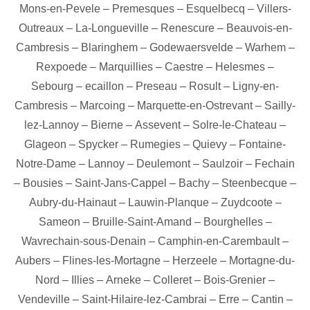
Mons-en-Pevele
–
Premesques
–
Esquelbecq
–
Villers-
Outreaux
–
La-Longueville
–
Renescure
–
Beauvois-en-
Cambresis
–
Blaringhem
–
Godewaersvelde
–
Warhem
–
Rexpoede
–
Marquillies
–
Caestre
–
Helesmes
–
Sebourg
–
ecaillon
–
Preseau
–
Rosult
–
Ligny-en-
Cambresis
–
Marcoing
–
Marquette-en-Ostrevant
–
Sailly-
lez-Lannoy
–
Bierne
–
Assevent
–
Solre-le-Chateau
–
Glageon
–
Spycker
–
Rumegies
–
Quievy
–
Fontaine-
Notre-Dame
–
Lannoy
–
Deulemont
–
Saulzoir
–
Fechain
–
Bousies
–
Saint-Jans-Cappel
–
Bachy
–
Steenbecque
–
Aubry-du-Hainaut
–
Lauwin-Planque
–
Zuydcoote
–
Sameon
–
Bruille-Saint-Amand
–
Bourghelles
–
Wavrechain-sous-Denain
–
Camphin-en-Carembault
–
Aubers
–
Flines-les-Mortagne
–
Herzeele
–
Mortagne-du-
Nord
–
Illies
–
Arneke
–
Colleret
–
Bois-Grenier
–
Vendeville
–
Saint-Hilaire-lez-Cambrai
–
Erre
–
Cantin
–