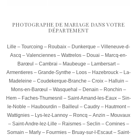
PHOTOGRAPHE DE MARIAGE DANS VOTRE
DÉPARTEMENT
Lille
–
Tourcoing
–
Roubaix
–
Dunkerque
–
Villeneuve-d-
Ascq
–
Valenciennes
–
Wattrelos
–
Douai
–
Marcq-en-
Barœul
–
Cambrai
–
Maubeuge
–
Lambersart
–
Armentieres
–
Grande-Synthe
–
Loos
–
Hazebrouck
–
La-
Madeleine
–
Coudekerque-Branche
–
Croix
–
Halluin
–
Mons-en-Barœul
–
Wasquehal
–
Denain
–
Ronchin
–
Hem
–
Faches-Thumesnil
–
Saint-Amand-les-Eaux
–
Sin-
le-Noble
–
Haubourdin
–
Bailleul
–
Caudry
–
Hautmont
–
Wattignies
–
Lys-lez-Lannoy
–
Roncq
–
Anzin
–
Mouvaux
–
Saint-Andre-lez-Lille
–
Raismes
–
Seclin
–
Comines
–
Somain
–
Marly
–
Fourmies
–
Bruay-sur-l-Escaut
–
Saint-