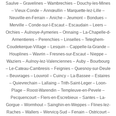
Saulve
–
Gravelines
–
Wambrechies
–
Douchy-les-Mines
–
Vieux-Conde
–
Annœullin
–
Marquette-lez-Lille
–
Neuville-en-Ferrain
–
Aniche
–
Jeumont
–
Bondues
–
Merville
–
Conde-sur-l-Escaut
–
Escaudain
–
Leers
–
Orchies
–
Aulnoye-Aymeries
–
Onnaing
–
La-Chapelle-d-
Armentieres
–
Perenchies
–
Linselles
–
Teteghem-
Coudekerque-Village
–
Lesquin
–
Cappelle-la-Grande
–
Houplines
–
Wavrin
–
Fresnes-sur-Escaut
–
Nieppe
–
Waziers
–
Aulnoy-lez-Valenciennes
–
Auby
–
Bourbourg
–
Le-Cateau-Cambresis
–
Feignies
–
Quesnoy-sur-Deule
–
Beuvrages
–
Louvroil
–
Cuincy
–
La-Bassee
–
Estaires
–
Quievrechain
–
Lallaing
–
Trith-Saint-Leger
–
Loon-
Plage
–
Roost-Warendin
–
Templeuve-en-Pevele
–
Pecquencourt
–
Flers-en-Escrebieux
–
Santes
–
La-
Gorgue
–
Wormhout
–
Sainghin-en-Weppes
–
Flines-lez-
Raches
–
Wallers
–
Wervicq-Sud
–
Fenain
–
Ostricourt
–