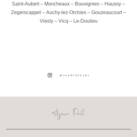
Saint-Aubert
–
Moncheaux
–
Bouvignies
–
Haussy
–
Zegerscappel
–
Auchy-lez-Orchies
–
Gouzeaucourt
–
Viesly
–
Vicq
–
Le-Doulieu
@AGENCEPEARL