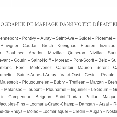
OGRAPHE DE MARIAGE DANS VOTRE DÉPART
ennebont
–
Pontivy
–
Auray
–
Saint-Ave
–
Guidel
–
Ploermel
–
–
Pluvigner
–
Caudan
–
Brech
–
Kervignac
–
Ploeren
–
Inzinzac-
p
–
Plouhinec
–
Arradon
–
Muzillac
–
Quiberon
–
Nivillac
–
Surz
evant
–
Gourin
–
Saint-Nolff
–
Moreac
–
Pont-Scorff
–
Belz
–
Su
rblanc
–
Ferel
–
Merlevenez
–
Carentoir
–
Mauron
–
Serent
–
C
lumelin
–
Sainte-Anne-d-Auray
–
Val-d-Oust
–
Gestel
–
Peaule
Malestroit
–
Plougoumelen
–
Bubry
–
Trefflean
–
Marzan
–
Bre
–
Malansac
–
Taupont
–
Plouharnel
–
Inguiniel
–
Le-Sourn
–
Gu
ric
–
Campeneac
–
Beignon
–
Saint-Thuriau
–
Peillac
–
Malgue
Jacut-les-Pins
–
Locmaria-Grand-Champ
–
Damgan
–
Arzal
–
R
das-de-Rhuys
–
Molac
–
Locmariaquer
–
Credin
–
Augan
–
Nost