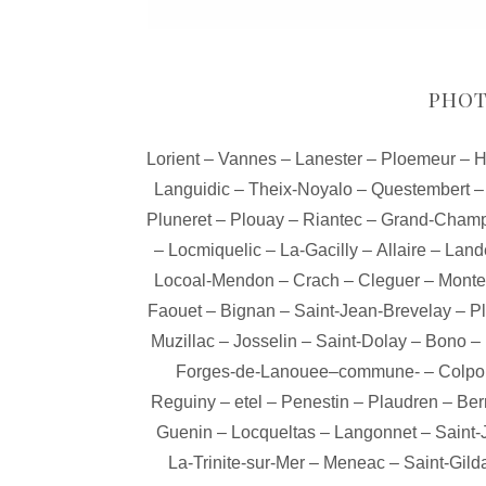
PHOT
Lorient
–
Vannes
–
Lanester
–
Ploemeur
–
H
Languidic
–
Theix-Noyalo
–
Questembert
Pluneret
–
Plouay
–
Riantec
–
Grand-Cham
–
Locmiquelic
–
La-Gacilly
–
Allaire
–
Land
Locoal-Mendon
–
Crach
–
Cleguer
–
Monte
Faouet
–
Bignan
–
Saint-Jean-Brevelay
–
P
Muzillac
–
Josselin
–
Saint-Dolay
–
Bono
–
Forges-de-Lanouee–commune-
–
Colpo
Reguiny
–
etel
–
Penestin
–
Plaudren
–
Ber
Guenin
–
Locqueltas
–
Langonnet
–
Saint-
La-Trinite-sur-Mer
–
Meneac
–
Saint-Gil