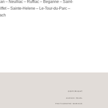
lan
–
Neulliac
–
Ruffiac
–
Beganne
–
Saint-
ffet
–
Sainte-Helene
–
Le-Tour-du-Parc
–
ach
COPYRIGHT
AGENCE PEARL
PHOTOGRAPHE MARIAGE