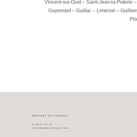
Vincent-sur-Oust
–
Saint-Jean-la-Poterie
Guyomard
–
Guillac
–
Limerzel
–
Guillier
Plo
RENTREZ EN CONTACT
06.69.67.27.19
INFO@AGENCEPEARL.COM