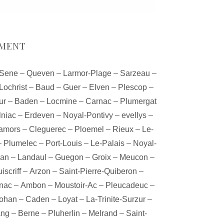
EMENT
Sene
–
Queven
–
Larmor-Plage
–
Sarzeau
–
Lochrist
–
Baud
–
Guer
–
Elven
–
Plescop
–
ur
–
Baden
–
Locmine
–
Carnac
–
Plumergat
lniac
–
Erdeven
–
Noyal-Pontivy
–
evellys
–
amors
–
Cleguerec
–
Ploemel
–
Rieux
–
Le-
–
Plumelec
–
Port-Louis
–
Le-Palais
–
Noyal-
han
–
Landaul
–
Guegon
–
Groix
–
Meucon
–
iscriff
–
Arzon
–
Saint-Pierre-Quiberon
–
nac
–
Ambon
–
Moustoir-Ac
–
Pleucadeuc
–
ohan
–
Caden
–
Loyat
–
La-Trinite-Surzur
–
ang
–
Berne
–
Pluherlin
–
Melrand
–
Saint-