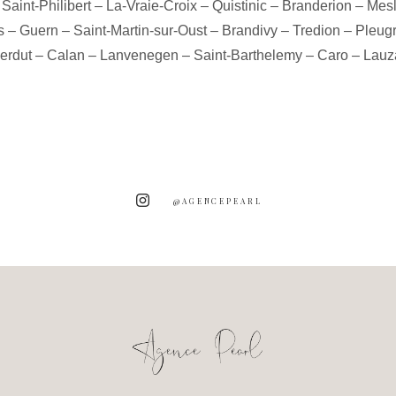
–
Saint-Philibert
–
La-Vraie-Croix
–
Quistinic
–
Branderion
–
Mes
s
–
Guern
–
Saint-Martin-sur-Oust
–
Brandivy
–
Tredion
–
Pleugri
erdut
–
Calan
–
Lanvenegen
–
Saint-Barthelemy
–
Caro
–
Lauz
@AGENCEPEARL