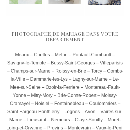
PHOTOGRAPHE DE MARIAGE DANS VOTRE
DÉPARTEMENT
Meaux
–
Chelles
–
Melun
–
Pontault-Combault
–
Savigny-le-Temple
–
Bussy-Saint-Georges
–
Villeparisis
–
Champs-sur-Marne
–
Roissy-en-Brie
–
Torcy
–
Combs-
la-Ville
–
Dammarie-les-Lys
–
Lagny-sur-Marne
–
Le-
Mee-sur-Seine
–
Ozoir-la-Ferriere
–
Montereau-Fault-
Yonne
–
Mitry-Mory
–
Brie-Comte-Robert
–
Moissy-
Cramayel
–
Noisiel
–
Fontainebleau
–
Coulommiers
–
Saint-Fargeau-Ponthierry
–
Lognes
–
Avon
–
Vaires-sur-
Marne
–
Lieusaint
–
Nemours
–
Claye-Souilly
–
Moret-
Loing-et-Orvanne
–
Provins
–
Montevrain
–
Vaux-le-Penil