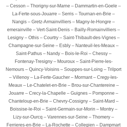
–
Cesson
–
Thorigny-sur-Marne
–
Dammartin-en-Goele
–
La-Ferte-sous-Jouarre
–
Serris
–
Tournan-en-Brie
–
Nangis
–
Gretz-Armainvilliers
–
Magny-le-Hongre
–
emerainville
–
Vert-Saint-Denis
–
Bailly-Romainvilliers
–
Lesigny
–
Othis
–
Courtry
–
Saint-Thibault-des-Vignes
–
Champagne-sur-Seine
–
Esbly
–
Nanteuil-les-Meaux
–
Saint-Pathus
–
Nandy
–
Bois-le-Roi
–
Chessy
–
Fontenay-Tresigny
–
Mouroux
–
Saint-Pierre-les-
Nemours
–
Quincy-Voisins
–
Souppes-sur-Loing
–
Trilport
–
Villenoy
–
La-Ferte-Gaucher
–
Mormant
–
Cregy-les-
Meaux
–
Le-Chatelet-en-Brie
–
Brou-sur-Chantereine
–
Jouarre
–
Crecy-la-Chapelle
–
Guignes
–
Pomponne
–
Chanteloup-en-Brie
–
Chevry-Cossigny
–
Saint-Mard
–
Boissise-le-Roi
–
Saint-Germain-sur-Morin
–
Montry
–
Lizy-sur-Ourcq
–
Varennes-sur-Seine
–
Thomery
–
Ferrieres-en-Brie
–
La-Rochette
–
Collegien
–
Dampmart