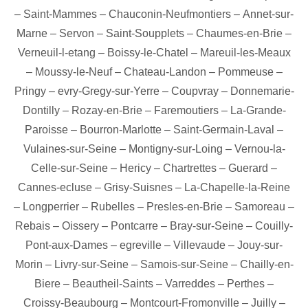
–
Saint-Mammes
–
Chauconin-Neufmontiers
–
Annet-sur-
Marne
–
Servon
–
Saint-Soupplets
–
Chaumes-en-Brie
–
Verneuil-l-etang
–
Boissy-le-Chatel
–
Mareuil-les-Meaux
–
Moussy-le-Neuf
–
Chateau-Landon
–
Pommeuse
–
Pringy
–
evry-Gregy-sur-Yerre
–
Coupvray
–
Donnemarie-
Dontilly
–
Rozay-en-Brie
–
Faremoutiers
–
La-Grande-
Paroisse
–
Bourron-Marlotte
–
Saint-Germain-Laval
–
Vulaines-sur-Seine
–
Montigny-sur-Loing
–
Vernou-la-
Celle-sur-Seine
–
Hericy
–
Chartrettes
–
Guerard
–
Cannes-ecluse
–
Grisy-Suisnes
–
La-Chapelle-la-Reine
–
Longperrier
–
Rubelles
–
Presles-en-Brie
–
Samoreau
–
Rebais
–
Oissery
–
Pontcarre
–
Bray-sur-Seine
–
Couilly-
Pont-aux-Dames
–
egreville
–
Villevaude
–
Jouy-sur-
Morin
–
Livry-sur-Seine
–
Samois-sur-Seine
–
Chailly-en-
Biere
–
Beautheil-Saints
–
Varreddes
–
Perthes
–
Croissy-Beaubourg
–
Montcourt-Fromonville
–
Juilly
–