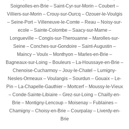
Soignolles-en-Brie
–
Saint-Cyr-sur-Morin
–
Coubert
–
Villiers-sur-Morin
–
Crouy-sur-Ourcq
–
Ozouer-le-Voulgis
–
Seine-Port
–
Villeneuve-le-Comte
–
Reau
–
Noisy-sur-
ecole
–
Sainte-Colombe
–
Saacy-sur-Marne
–
Longueville
–
Congis-sur-Therouanne
–
Marolles-sur-
Seine
–
Conches-sur-Gondoire
–
Saint-Augustin
–
Maincy
–
Voulx
–
Monthyon
–
Marles-en-Brie
–
Bagneaux-sur-Loing
–
Bouleurs
–
La-Houssaye-en-Brie
–
Chenoise-Cucharmoy
–
Jouy-le-Chatel
–
Lumigny-
Nesles-Ormeaux
–
Voulangis
–
Sourdun
–
Gouaix
–
Le-
Pin
–
La-Chapelle-Gauthier
–
Mortcerf
–
Moussy-le-Vieux
–
Conde-Sainte-Libiaire
–
Grez-sur-Loing
–
Chailly-en-
Brie
–
Montigny-Lencoup
–
Moisenay
–
Fublaines
–
Chamigny
–
Choisy-en-Brie
–
Courpalay
–
Liverdy-en-
Brie