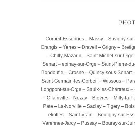
PHOT
Corbeil-Essonnes
–
Massy
–
Savigny-sur
Orangis
–
Yerres
–
Draveil
–
Grigny
–
Bretig
–
Chilly-Mazarin
–
Saint-Michel-sur-Orge
Senart
–
epinay-sur-Orge
–
Saint-Pierre-du
Bondoufle
–
Crosne
–
Quincy-sous-Senart
Saint-Germain-les-Corbeil
–
Wissous
–
Par
Longpont-sur-Orge
–
Saulx-les-Chartreux
–
–
Ollainville
–
Nozay
–
Bievres
–
Milly-la-F
Pate
–
La-Norville
–
Saclay
–
Tigery
–
Bois
etiolles
–
Saint-Vrain
–
Boutigny-sur-Es
Varennes-Jarcy
–
Pussay
–
Bouray-sur-Jui