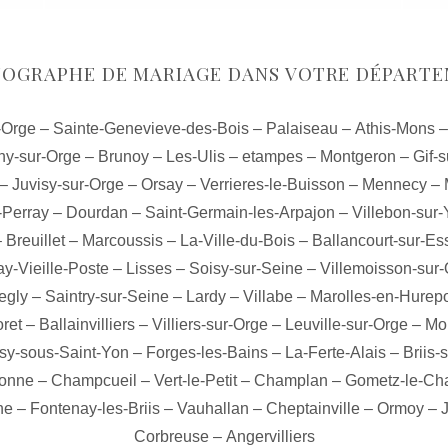
OGRAPHE DE MARIAGE DANS VOTRE DÉPART
-Orge
–
Sainte-Genevieve-des-Bois
–
Palaiseau
–
Athis-Mons
ny-sur-Orge
–
Brunoy
–
Les-Ulis
–
etampes
–
Montgeron
–
Gif-s
–
Juvisy-sur-Orge
–
Orsay
–
Verrieres-le-Buisson
–
Mennecy
–
-Perray
–
Dourdan
–
Saint-Germain-les-Arpajon
–
Villebon-sur-
–
Breuillet
–
Marcoussis
–
La-Ville-du-Bois
–
Ballancourt-sur-E
ay-Vieille-Poste
–
Lisses
–
Soisy-sur-Seine
–
Villemoisson-sur
egly
–
Saintry-sur-Seine
–
Lardy
–
Villabe
–
Marolles-en-Hurep
oret
–
Ballainvilliers
–
Villiers-sur-Orge
–
Leuville-sur-Orge
–
Mo
sy-sous-Saint-Yon
–
Forges-les-Bains
–
La-Ferte-Alais
–
Briis-
sonne
–
Champcueil
–
Vert-le-Petit
–
Champlan
–
Gometz-le-Cha
ne
–
Fontenay-les-Briis
–
Vauhallan
–
Cheptainville
–
Ormoy
–
J
Corbreuse
–
Angervilliers