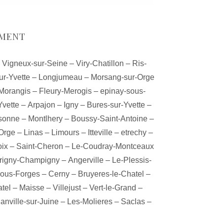
EMENT
–
Vigneux-sur-Seine
–
Viry-Chatillon
–
Ris-
ur-Yvette
–
Longjumeau
–
Morsang-sur-Orge
Morangis
–
Fleury-Merogis
–
epinay-sous-
Yvette
–
Arpajon
–
Igny
–
Bures-sur-Yvette
–
ssonne
–
Montlhery
–
Boussy-Saint-Antoine
–
-Orge
–
Linas
–
Limours
–
Itteville
–
etrechy
–
oix
–
Saint-Cheron
–
Le-Coudray-Montceaux
rigny-Champigny
–
Angerville
–
Le-Plessis-
sous-Forges
–
Cerny
–
Bruyeres-le-Chatel
–
tel
–
Maisse
–
Villejust
–
Vert-le-Grand
–
anville-sur-Juine
–
Les-Molieres
–
Saclas
–