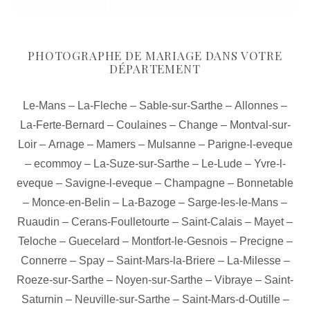
PHOTOGRAPHE DE MARIAGE DANS VOTRE
DÉPARTEMENT
Le-Mans
–
La-Fleche
–
Sable-sur-Sarthe
–
Allonnes
–
La-Ferte-Bernard
–
Coulaines
–
Change
–
Montval-sur-
Loir
–
Arnage
–
Mamers
–
Mulsanne
–
Parigne-l-eveque
–
ecommoy
–
La-Suze-sur-Sarthe
–
Le-Lude
–
Yvre-l-
eveque
–
Savigne-l-eveque
–
Champagne
–
Bonnetable
–
Monce-en-Belin
–
La-Bazoge
–
Sarge-les-le-Mans
–
Ruaudin
–
Cerans-Foulletourte
–
Saint-Calais
–
Mayet
–
Teloche
–
Guecelard
–
Montfort-le-Gesnois
–
Precigne
–
Connerre
–
Spay
–
Saint-Mars-la-Briere
–
La-Milesse
–
Roeze-sur-Sarthe
–
Noyen-sur-Sarthe
–
Vibraye
–
Saint-
Saturnin
–
Neuville-sur-Sarthe
–
Saint-Mars-d-Outille
–