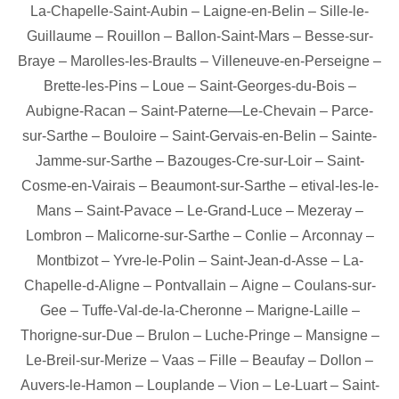
La-Chapelle-Saint-Aubin
–
Laigne-en-Belin
–
Sille-le-
Guillaume
–
Rouillon
–
Ballon-Saint-Mars
–
Besse-sur-
Braye
–
Marolles-les-Braults
–
Villeneuve-en-Perseigne
–
Brette-les-Pins
–
Loue
–
Saint-Georges-du-Bois
–
Aubigne-Racan
–
Saint-Paterne—Le-Chevain
–
Parce-
sur-Sarthe
–
Bouloire
–
Saint-Gervais-en-Belin
–
Sainte-
Jamme-sur-Sarthe
–
Bazouges-Cre-sur-Loir
–
Saint-
Cosme-en-Vairais
–
Beaumont-sur-Sarthe
–
etival-les-le-
Mans
–
Saint-Pavace
–
Le-Grand-Luce
–
Mezeray
–
Lombron
–
Malicorne-sur-Sarthe
–
Conlie
–
Arconnay
–
Montbizot
–
Yvre-le-Polin
–
Saint-Jean-d-Asse
–
La-
Chapelle-d-Aligne
–
Pontvallain
–
Aigne
–
Coulans-sur-
Gee
–
Tuffe-Val-de-la-Cheronne
–
Marigne-Laille
–
Thorigne-sur-Due
–
Brulon
–
Luche-Pringe
–
Mansigne
–
Le-Breil-sur-Merize
–
Vaas
–
Fille
–
Beaufay
–
Dollon
–
Auvers-le-Hamon
–
Louplande
–
Vion
–
Le-Luart
–
Saint-