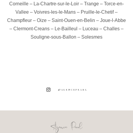
Corneille
–
La-Chartre-sur-le-Loir
–
Trange
–
Torce-en-
Vallee
–
Voivres-les-le-Mans
–
Pruille-le-Chetif
–
Champfleur
–
Oize
–
Saint-Ouen-en-Belin
–
Joue-l-Abbe
–
Clermont-Creans
–
Le-Bailleul
–
Luceau
–
Challes
–
Souligne-sous-Ballon
–
Solesmes
@AGENCEPEARL