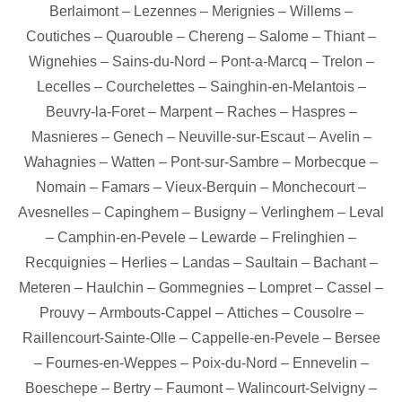
Berlaimont
–
Lezennes
–
Merignies
–
Willems
–
Coutiches
–
Quarouble
–
Chereng
–
Salome
–
Thiant
–
Wignehies
–
Sains-du-Nord
–
Pont-a-Marcq
–
Trelon
–
Lecelles
–
Courchelettes
–
Sainghin-en-Melantois
–
Beuvry-la-Foret
–
Marpent
–
Raches
–
Haspres
–
Masnieres
–
Genech
–
Neuville-sur-Escaut
–
Avelin
–
Wahagnies
–
Watten
–
Pont-sur-Sambre
–
Morbecque
–
Nomain
–
Famars
–
Vieux-Berquin
–
Monchecourt
–
Avesnelles
–
Capinghem
–
Busigny
–
Verlinghem
–
Leval
–
Camphin-en-Pevele
–
Lewarde
–
Frelinghien
–
Recquignies
–
Herlies
–
Landas
–
Saultain
–
Bachant
–
Meteren
–
Haulchin
–
Gommegnies
–
Lompret
–
Cassel
–
Prouvy
–
Armbouts-Cappel
–
Attiches
–
Cousolre
–
Raillencourt-Sainte-Olle
–
Cappelle-en-Pevele
–
Bersee
–
Fournes-en-Weppes
–
Poix-du-Nord
–
Ennevelin
–
Boeschepe
–
Bertry
–
Faumont
–
Walincourt-Selvigny
–