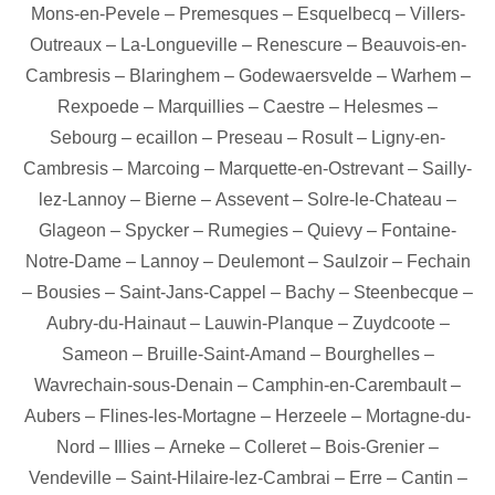
Mons-en-Pevele
–
Premesques
–
Esquelbecq
–
Villers-
Outreaux
–
La-Longueville
–
Renescure
–
Beauvois-en-
Cambresis
–
Blaringhem
–
Godewaersvelde
–
Warhem
–
Rexpoede
–
Marquillies
–
Caestre
–
Helesmes
–
Sebourg
–
ecaillon
–
Preseau
–
Rosult
–
Ligny-en-
Cambresis
–
Marcoing
–
Marquette-en-Ostrevant
–
Sailly-
lez-Lannoy
–
Bierne
–
Assevent
–
Solre-le-Chateau
–
Glageon
–
Spycker
–
Rumegies
–
Quievy
–
Fontaine-
Notre-Dame
–
Lannoy
–
Deulemont
–
Saulzoir
–
Fechain
–
Bousies
–
Saint-Jans-Cappel
–
Bachy
–
Steenbecque
–
Aubry-du-Hainaut
–
Lauwin-Planque
–
Zuydcoote
–
Sameon
–
Bruille-Saint-Amand
–
Bourghelles
–
Wavrechain-sous-Denain
–
Camphin-en-Carembault
–
Aubers
–
Flines-les-Mortagne
–
Herzeele
–
Mortagne-du-
Nord
–
Illies
–
Arneke
–
Colleret
–
Bois-Grenier
–
Vendeville
–
Saint-Hilaire-lez-Cambrai
–
Erre
–
Cantin
–