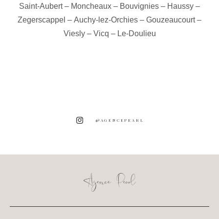
Saint-Aubert
–
Moncheaux
–
Bouvignies
–
Haussy
–
Zegerscappel
–
Auchy-lez-Orchies
–
Gouzeaucourt
–
Viesly
–
Vicq
–
Le-Doulieu
@AGENCEPEARL