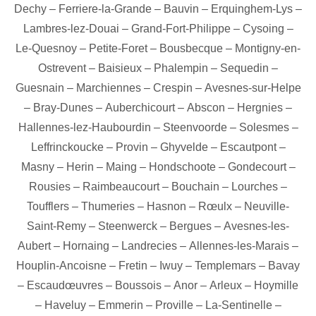
Dechy
–
Ferriere-la-Grande
–
Bauvin
–
Erquinghem-Lys
–
Lambres-lez-Douai
–
Grand-Fort-Philippe
–
Cysoing
–
Le-Quesnoy
–
Petite-Foret
–
Bousbecque
–
Montigny-en-
Ostrevent
–
Baisieux
–
Phalempin
–
Sequedin
–
Guesnain
–
Marchiennes
–
Crespin
–
Avesnes-sur-Helpe
–
Bray-Dunes
–
Auberchicourt
–
Abscon
–
Hergnies
–
Hallennes-lez-Haubourdin
–
Steenvoorde
–
Solesmes
–
Leffrinckoucke
–
Provin
–
Ghyvelde
–
Escautpont
–
Masny
–
Herin
–
Maing
–
Hondschoote
–
Gondecourt
–
Rousies
–
Raimbeaucourt
–
Bouchain
–
Lourches
–
Toufflers
–
Thumeries
–
Hasnon
–
Rœulx
–
Neuville-
Saint-Remy
–
Steenwerck
–
Bergues
–
Avesnes-les-
Aubert
–
Hornaing
–
Landrecies
–
Allennes-les-Marais
–
Houplin-Ancoisne
–
Fretin
–
Iwuy
–
Templemars
–
Bavay
–
Escaudœuvres
–
Boussois
–
Anor
–
Arleux
–
Hoymille
–
Haveluy
–
Emmerin
–
Proville
–
La-Sentinelle
–