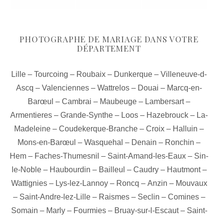
PHOTOGRAPHE DE MARIAGE DANS VOTRE
DÉPARTEMENT
Lille
–
Tourcoing
–
Roubaix
–
Dunkerque
–
Villeneuve-d-
Ascq
–
Valenciennes
–
Wattrelos
–
Douai
–
Marcq-en-
Barœul
–
Cambrai
–
Maubeuge
–
Lambersart
–
Armentieres
–
Grande-Synthe
–
Loos
–
Hazebrouck
–
La-
Madeleine
–
Coudekerque-Branche
–
Croix
–
Halluin
–
Mons-en-Barœul
–
Wasquehal
–
Denain
–
Ronchin
–
Hem
–
Faches-Thumesnil
–
Saint-Amand-les-Eaux
–
Sin-
le-Noble
–
Haubourdin
–
Bailleul
–
Caudry
–
Hautmont
–
Wattignies
–
Lys-lez-Lannoy
–
Roncq
–
Anzin
–
Mouvaux
–
Saint-Andre-lez-Lille
–
Raismes
–
Seclin
–
Comines
–
Somain
–
Marly
–
Fourmies
–
Bruay-sur-l-Escaut
–
Saint-