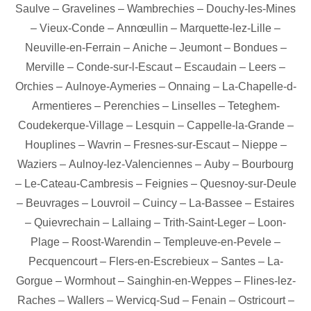
Saulve
–
Gravelines
–
Wambrechies
–
Douchy-les-Mines
–
Vieux-Conde
–
Annœullin
–
Marquette-lez-Lille
–
Neuville-en-Ferrain
–
Aniche
–
Jeumont
–
Bondues
–
Merville
–
Conde-sur-l-Escaut
–
Escaudain
–
Leers
–
Orchies
–
Aulnoye-Aymeries
–
Onnaing
–
La-Chapelle-d-
Armentieres
–
Perenchies
–
Linselles
–
Teteghem-
Coudekerque-Village
–
Lesquin
–
Cappelle-la-Grande
–
Houplines
–
Wavrin
–
Fresnes-sur-Escaut
–
Nieppe
–
Waziers
–
Aulnoy-lez-Valenciennes
–
Auby
–
Bourbourg
–
Le-Cateau-Cambresis
–
Feignies
–
Quesnoy-sur-Deule
–
Beuvrages
–
Louvroil
–
Cuincy
–
La-Bassee
–
Estaires
–
Quievrechain
–
Lallaing
–
Trith-Saint-Leger
–
Loon-
Plage
–
Roost-Warendin
–
Templeuve-en-Pevele
–
Pecquencourt
–
Flers-en-Escrebieux
–
Santes
–
La-
Gorgue
–
Wormhout
–
Sainghin-en-Weppes
–
Flines-lez-
Raches
–
Wallers
–
Wervicq-Sud
–
Fenain
–
Ostricourt
–