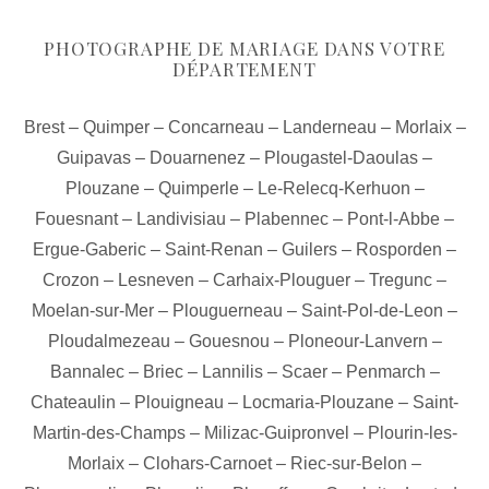
PHOTOGRAPHE DE MARIAGE DANS VOTRE
DÉPARTEMENT
Brest
–
Quimper
–
Concarneau
–
Landerneau
–
Morlaix
–
Guipavas
–
Douarnenez
–
Plougastel-Daoulas
–
Plouzane
–
Quimperle
–
Le-Relecq-Kerhuon
–
Fouesnant
–
Landivisiau
–
Plabennec
–
Pont-l-Abbe
–
Ergue-Gaberic
–
Saint-Renan
–
Guilers
–
Rosporden
–
Crozon
–
Lesneven
–
Carhaix-Plouguer
–
Tregunc
–
Moelan-sur-Mer
–
Plouguerneau
–
Saint-Pol-de-Leon
–
Ploudalmezeau
–
Gouesnou
–
Ploneour-Lanvern
–
Bannalec
–
Briec
–
Lannilis
–
Scaer
–
Penmarch
–
Chateaulin
–
Plouigneau
–
Locmaria-Plouzane
–
Saint-
Martin-des-Champs
–
Milizac-Guipronvel
–
Plourin-les-
Morlaix
–
Clohars-Carnoet
–
Riec-sur-Belon
–