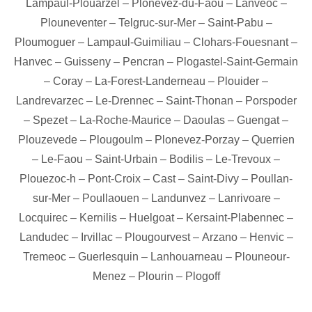
Lampaul-Plouarzel
–
Plonevez-du-Faou
–
Lanveoc
–
Plouneventer
–
Telgruc-sur-Mer
–
Saint-Pabu
–
Ploumoguer
–
Lampaul-Guimiliau
–
Clohars-Fouesnant
–
Hanvec
–
Guisseny
–
Pencran
–
Plogastel-Saint-Germain
–
Coray
–
La-Forest-Landerneau
–
Plouider
–
Landrevarzec
–
Le-Drennec
–
Saint-Thonan
–
Porspoder
–
Spezet
–
La-Roche-Maurice
–
Daoulas
–
Guengat
–
Plouzevede
–
Plougoulm
–
Plonevez-Porzay
–
Querrien
–
Le-Faou
–
Saint-Urbain
–
Bodilis
–
Le-Trevoux
–
Plouezoc-h
–
Pont-Croix
–
Cast
–
Saint-Divy
–
Poullan-
sur-Mer
–
Poullaouen
–
Landunvez
–
Lanrivoare
–
Locquirec
–
Kernilis
–
Huelgoat
–
Kersaint-Plabennec
–
Landudec
–
Irvillac
–
Plougourvest
–
Arzano
–
Henvic
–
Tremeoc
–
Guerlesquin
–
Lanhouarneau
–
Plouneour-
Menez
–
Plourin
–
Plogoff