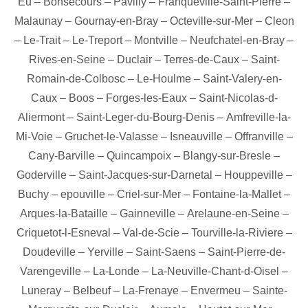
Eu
–
Bonsecours
–
Pavilly
–
Franqueville-Saint-Pierre
–
Malaunay
–
Gournay-en-Bray
–
Octeville-sur-Mer
–
Cleon
–
Le-Trait
–
Le-Treport
–
Montville
–
Neufchatel-en-Bray
–
Rives-en-Seine
–
Duclair
–
Terres-de-Caux
–
Saint-
Romain-de-Colbosc
–
Le-Houlme
–
Saint-Valery-en-
Caux
–
Boos
–
Forges-les-Eaux
–
Saint-Nicolas-d-
Aliermont
–
Saint-Leger-du-Bourg-Denis
–
Amfreville-la-
Mi-Voie
–
Gruchet-le-Valasse
–
Isneauville
–
Offranville
–
Cany-Barville
–
Quincampoix
–
Blangy-sur-Bresle
–
Goderville
–
Saint-Jacques-sur-Darnetal
–
Houppeville
–
Buchy
–
epouville
–
Criel-sur-Mer
–
Fontaine-la-Mallet
–
Arques-la-Bataille
–
Gainneville
–
Arelaune-en-Seine
–
Criquetot-l-Esneval
–
Val-de-Scie
–
Tourville-la-Riviere
–
Doudeville
–
Yerville
–
Saint-Saens
–
Saint-Pierre-de-
Varengeville
–
La-Londe
–
La-Neuville-Chant-d-Oisel
–
Luneray
–
Belbeuf
–
La-Frenaye
–
Envermeu
–
Sainte-