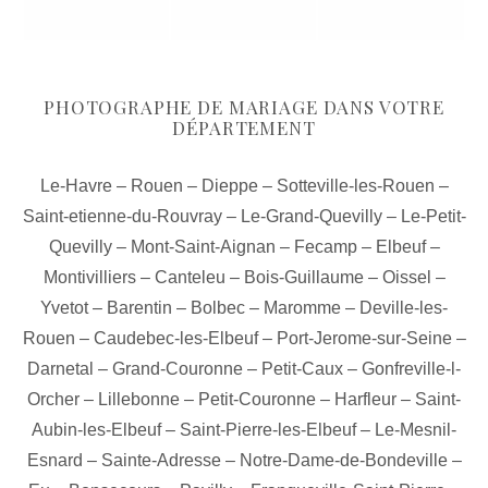
PHOTOGRAPHE DE MARIAGE DANS VOTRE
DÉPARTEMENT
Le-Havre
–
Rouen
–
Dieppe
–
Sotteville-les-Rouen
–
Saint-etienne-du-Rouvray
–
Le-Grand-Quevilly
–
Le-Petit-
Quevilly
–
Mont-Saint-Aignan
–
Fecamp
–
Elbeuf
–
Montivilliers
–
Canteleu
–
Bois-Guillaume
–
Oissel
–
Yvetot
–
Barentin
–
Bolbec
–
Maromme
–
Deville-les-
Rouen
–
Caudebec-les-Elbeuf
–
Port-Jerome-sur-Seine
–
Darnetal
–
Grand-Couronne
–
Petit-Caux
–
Gonfreville-l-
Orcher
–
Lillebonne
–
Petit-Couronne
–
Harfleur
–
Saint-
Aubin-les-Elbeuf
–
Saint-Pierre-les-Elbeuf
–
Le-Mesnil-
Esnard
–
Sainte-Adresse
–
Notre-Dame-de-Bondeville
–