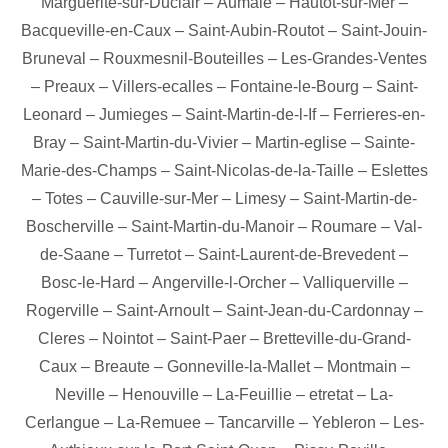
Marguerite-sur-Duclair
–
Aumale
–
Hautot-sur-Mer
–
Bacqueville-en-Caux
–
Saint-Aubin-Routot
–
Saint-Jouin-
Bruneval
–
Rouxmesnil-Bouteilles
–
Les-Grandes-Ventes
–
Preaux
–
Villers-ecalles
–
Fontaine-le-Bourg
–
Saint-
Leonard
–
Jumieges
–
Saint-Martin-de-l-If
–
Ferrieres-en-
Bray
–
Saint-Martin-du-Vivier
–
Martin-eglise
–
Sainte-
Marie-des-Champs
–
Saint-Nicolas-de-la-Taille
–
Eslettes
–
Totes
–
Cauville-sur-Mer
–
Limesy
–
Saint-Martin-de-
Boscherville
–
Saint-Martin-du-Manoir
–
Roumare
–
Val-
de-Saane
–
Turretot
–
Saint-Laurent-de-Brevedent
–
Bosc-le-Hard
–
Angerville-l-Orcher
–
Valliquerville
–
Rogerville
–
Saint-Arnoult
–
Saint-Jean-du-Cardonnay
–
Cleres
–
Nointot
–
Saint-Paer
–
Bretteville-du-Grand-
Caux
–
Breaute
–
Gonneville-la-Mallet
–
Montmain
–
Neville
–
Henouville
–
La-Feuillie
–
etretat
–
La-
Cerlangue
–
La-Remuee
–
Tancarville
–
Yebleron
–
Les-