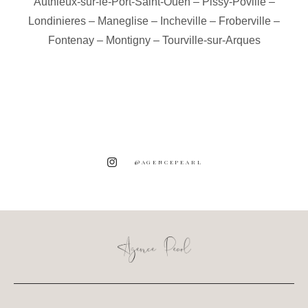
Authieux-sur-le-Port-Saint-Ouen
–
Pissy-Poville
–
Londinieres
–
Maneglise
–
Incheville
–
Froberville
–
Fontenay
–
Montigny
–
Tourville-sur-Arques
@AGENCEPEARL