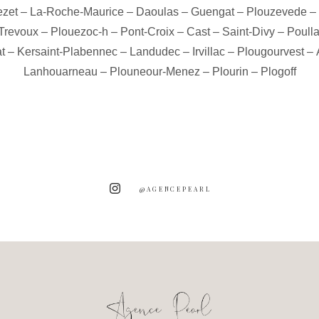
zet
–
La-Roche-Maurice
–
Daoulas
–
Guengat
–
Plouzevede
–
Trevoux
–
Plouezoc-h
–
Pont-Croix
–
Cast
–
Saint-Divy
–
Poull
t
–
Kersaint-Plabennec
–
Landudec
–
Irvillac
–
Plougourvest
–
Lanhouarneau
–
Plouneour-Menez
–
Plourin
–
Plogoff
@AGENCEPEARL