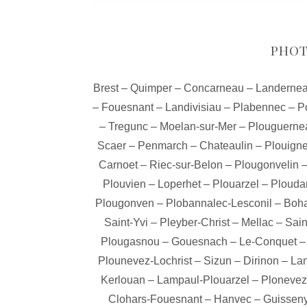
PHOT
Brest
–
Quimper
–
Concarneau
–
Landerne
–
Fouesnant
–
Landivisiau
–
Plabennec
–
P
–
Tregunc
–
Moelan-sur-Mer
–
Plouguerne
Scaer
–
Penmarch
–
Chateaulin
–
Plouign
Carnoet
–
Riec-sur-Belon
–
Plougonvelin
Plouvien
–
Loperhet
–
Plouarzel
–
Plouda
Plougonven
–
Plobannalec-Lesconil
–
Boha
Saint-Yvi
–
Pleyber-Christ
–
Mellac
–
Sain
Plougasnou
–
Gouesnach
–
Le-Conquet
Plounevez-Lochrist
–
Sizun
–
Dirinon
–
La
Kerlouan
–
Lampaul-Plouarzel
–
Plonevez
Clohars-Fouesnant
–
Hanvec
–
Guissen