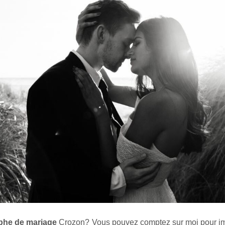
phe de mariage
Crozon
? Vous pouvez comptez sur moi pour i