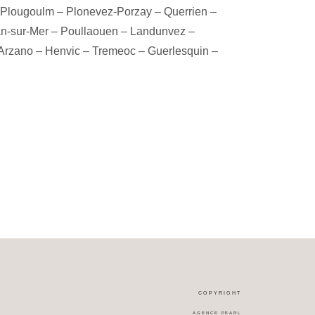
Plougoulm
–
Plonevez-Porzay
–
Querrien
–
an-sur-Mer
–
Poullaouen
–
Landunvez
–
Arzano
–
Henvic
–
Tremeoc
–
Guerlesquin
–
COPYRIGHT
AGENCE PEARL