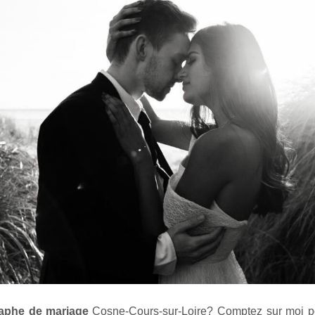
aphe de mariage
Cosne-Cours-sur-Loire
? Comptez sur moi p