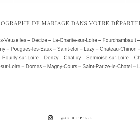
OGRAPHE DE MARIAGE DANS VOTRE DÉPART
s-Vauzelles
–
Decize
–
La-Charite-sur-Loire
–
Fourchambault
gny
–
Pougues-les-Eaux
–
Saint-eloi
–
Luzy
–
Chateau-Chinon
–
Pouilly-sur-Loire
–
Donzy
–
Challuy
–
Sermoise-sur-Loire
–
Ch
sur-Loire
–
Dornes
–
Magny-Cours
–
Saint-Parize-le-Chatel
–
L
@AGENCEPEARL