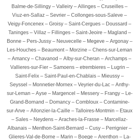
Balme-de-Sillingy
–
Valleiry
–
Allinges
–
Cruseilles
–
Viuz-en-Sallaz
–
Sevrier
–
Collonges-sous-Saleve
–
Veigy-Foncenex
–
Groisy
–
Saint-Cergues
–
Doussard
–
Taninges
–
Villaz
–
Fillinges
–
Saint-Jeoire
–
Magland
–
Bonne
–
Pers-Jussy
–
Neuvecelle
–
Megeve
–
Argonay
–
Les-Houches
–
Beaumont
–
Morzine
–
Chens-sur-Leman
–
Amancy
–
Chavanod
–
Alby-sur-Cheran
–
Archamps
–
Vallieres-sur-Fier
–
Samoens
–
etrembieres
–
Lugrin
–
Saint-Felix
–
Saint-Paul-en-Chablais
–
Mieussy
–
Seyssel
–
Monnetier-Mornex
–
Veyrier-du-Lac
–
Anthy-
sur-Leman
–
Ayse
–
Margencel
–
Messery
–
Frangy
–
Le-
Grand-Bornand
–
Domancy
–
Combloux
–
Contamine-
sur-Arve
–
Allonzier-la-Caille
–
Talloires-Montmin
–
Etaux
–
Sales
–
Neydens
–
Araches-la-Frasse
–
Marcellaz-
Albanais
–
Menthon-Saint-Bernard
–
Cusy
–
Perrignier
–
Glieres-Val-de-Borne
–
Marin
–
Boege
–
Arenthon
–
La-