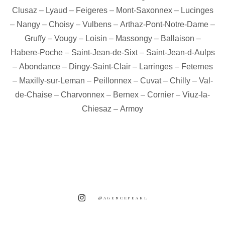
Clusaz
–
Lyaud
–
Feigeres
–
Mont-Saxonnex
–
Lucinges
–
Nangy
–
Choisy
–
Vulbens
–
Arthaz-Pont-Notre-Dame
–
Gruffy
–
Vougy
–
Loisin
–
Massongy
–
Ballaison
–
Habere-Poche
–
Saint-Jean-de-Sixt
–
Saint-Jean-d-Aulps
–
Abondance
–
Dingy-Saint-Clair
–
Larringes
–
Feternes
–
Maxilly-sur-Leman
–
Peillonnex
–
Cuvat
–
Chilly
–
Val-
de-Chaise
–
Charvonnex
–
Bernex
–
Cornier
–
Viuz-la-
Chiesaz
–
Armoy
@AGENCEPEARL