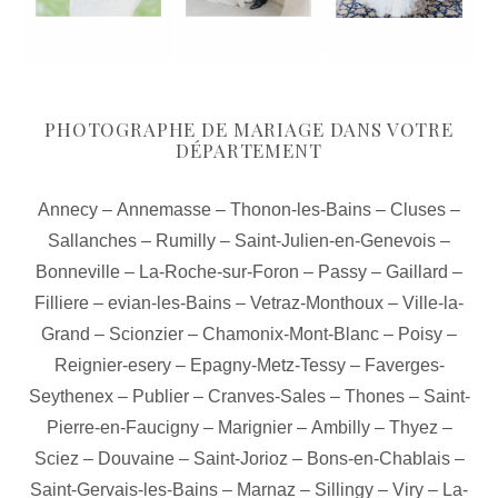
PHOTOGRAPHE DE MARIAGE DANS VOTRE
DÉPARTEMENT
Annecy
–
Annemasse
–
Thonon-les-Bains
–
Cluses
–
Sallanches
–
Rumilly
–
Saint-Julien-en-Genevois
–
Bonneville
–
La-Roche-sur-Foron
–
Passy
–
Gaillard
–
Filliere
–
evian-les-Bains
–
Vetraz-Monthoux
–
Ville-la-
Grand
–
Scionzier
–
Chamonix-Mont-Blanc
–
Poisy
–
Reignier-esery
–
Epagny-Metz-Tessy
–
Faverges-
Seythenex
–
Publier
–
Cranves-Sales
–
Thones
–
Saint-
Pierre-en-Faucigny
–
Marignier
–
Ambilly
–
Thyez
–
Sciez
–
Douvaine
–
Saint-Jorioz
–
Bons-en-Chablais
–
Saint-Gervais-les-Bains
–
Marnaz
–
Sillingy
–
Viry
–
La-