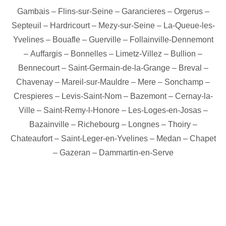
Gambais
–
Flins-sur-Seine
–
Garancieres
–
Orgerus
–
Septeuil
–
Hardricourt
–
Mezy-sur-Seine
–
La-Queue-les-
Yvelines
–
Bouafle
–
Guerville
–
Follainville-Dennemont
–
Auffargis
–
Bonnelles
–
Limetz-Villez
–
Bullion
–
Bennecourt
–
Saint-Germain-de-la-Grange
–
Breval
–
Chavenay
–
Mareil-sur-Mauldre
–
Mere
–
Sonchamp
–
Crespieres
–
Levis-Saint-Nom
–
Bazemont
–
Cernay-la-
Ville
–
Saint-Remy-l-Honore
–
Les-Loges-en-Josas
–
Bazainville
–
Richebourg
–
Longnes
–
Thoiry
–
Chateaufort
–
Saint-Leger-en-Yvelines
–
Medan
–
Chapet
–
Gazeran
–
Dammartin-en-Serve