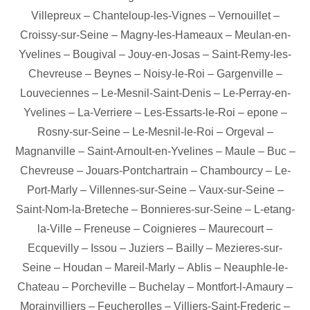
Villepreux
–
Chanteloup-les-Vignes
–
Vernouillet
–
Croissy-sur-Seine
–
Magny-les-Hameaux
–
Meulan-en-
Yvelines
–
Bougival
–
Jouy-en-Josas
–
Saint-Remy-les-
Chevreuse
–
Beynes
–
Noisy-le-Roi
–
Gargenville
–
Louveciennes
–
Le-Mesnil-Saint-Denis
–
Le-Perray-en-
Yvelines
–
La-Verriere
–
Les-Essarts-le-Roi
–
epone
–
Rosny-sur-Seine
–
Le-Mesnil-le-Roi
–
Orgeval
–
Magnanville
–
Saint-Arnoult-en-Yvelines
–
Maule
–
Buc
–
Chevreuse
–
Jouars-Pontchartrain
–
Chambourcy
–
Le-
Port-Marly
–
Villennes-sur-Seine
–
Vaux-sur-Seine
–
Saint-Nom-la-Breteche
–
Bonnieres-sur-Seine
–
L-etang-
la-Ville
–
Freneuse
–
Coignieres
–
Maurecourt
–
Ecquevilly
–
Issou
–
Juziers
–
Bailly
–
Mezieres-sur-
Seine
–
Houdan
–
Mareil-Marly
–
Ablis
–
Neauphle-le-
Chateau
–
Porcheville
–
Buchelay
–
Montfort-l-Amaury
–
Morainvilliers
–
Feucherolles
–
Villiers-Saint-Frederic
–