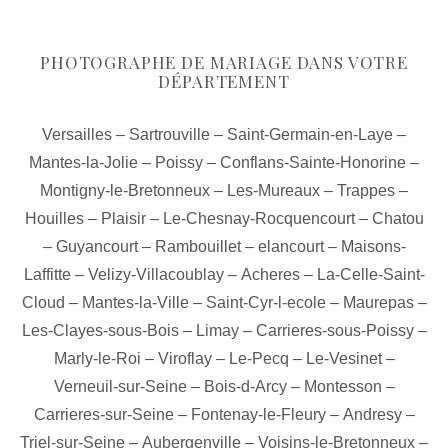
PHOTOGRAPHE DE MARIAGE DANS VOTRE
DÉPARTEMENT
Versailles
–
Sartrouville
–
Saint-Germain-en-Laye
–
Mantes-la-Jolie
–
Poissy
–
Conflans-Sainte-Honorine
–
Montigny-le-Bretonneux
–
Les-Mureaux
–
Trappes
–
Houilles
–
Plaisir
–
Le-Chesnay-Rocquencourt
–
Chatou
–
Guyancourt
–
Rambouillet
–
elancourt
–
Maisons-
Laffitte
–
Velizy-Villacoublay
–
Acheres
–
La-Celle-Saint-
Cloud
–
Mantes-la-Ville
–
Saint-Cyr-l-ecole
–
Maurepas
–
Les-Clayes-sous-Bois
–
Limay
–
Carrieres-sous-Poissy
–
Marly-le-Roi
–
Viroflay
–
Le-Pecq
–
Le-Vesinet
–
Verneuil-sur-Seine
–
Bois-d-Arcy
–
Montesson
–
Carrieres-sur-Seine
–
Fontenay-le-Fleury
–
Andresy
–
Triel-sur-Seine
–
Aubergenville
–
Voisins-le-Bretonneux
–