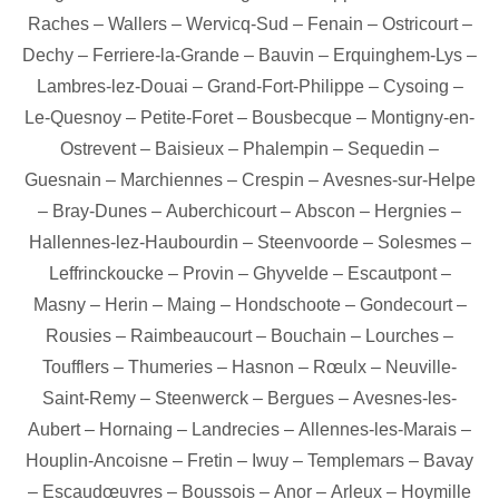
Raches
–
Wallers
–
Wervicq-Sud
–
Fenain
–
Ostricourt
–
Dechy
–
Ferriere-la-Grande
–
Bauvin
–
Erquinghem-Lys
–
Lambres-lez-Douai
–
Grand-Fort-Philippe
–
Cysoing
–
Le-Quesnoy
–
Petite-Foret
–
Bousbecque
–
Montigny-en-
Ostrevent
–
Baisieux
–
Phalempin
–
Sequedin
–
Guesnain
–
Marchiennes
–
Crespin
–
Avesnes-sur-Helpe
–
Bray-Dunes
–
Auberchicourt
–
Abscon
–
Hergnies
–
Hallennes-lez-Haubourdin
–
Steenvoorde
–
Solesmes
–
Leffrinckoucke
–
Provin
–
Ghyvelde
–
Escautpont
–
Masny
–
Herin
–
Maing
–
Hondschoote
–
Gondecourt
–
Rousies
–
Raimbeaucourt
–
Bouchain
–
Lourches
–
Toufflers
–
Thumeries
–
Hasnon
–
Rœulx
–
Neuville-
Saint-Remy
–
Steenwerck
–
Bergues
–
Avesnes-les-
Aubert
–
Hornaing
–
Landrecies
–
Allennes-les-Marais
–
Houplin-Ancoisne
–
Fretin
–
Iwuy
–
Templemars
–
Bavay
–
Escaudœuvres
–
Boussois
–
Anor
–
Arleux
–
Hoymille