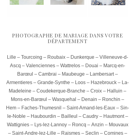
PHOTOGRAPHE DE MARIAGE DANS VOTRE
DÉPARTEMENT
Lille
–
Tourcoing
–
Roubaix
–
Dunkerque
–
Villeneuve-d-
Ascq
–
Valenciennes
–
Wattrelos
–
Douai
–
Marcq-en-
Barœul
–
Cambrai
–
Maubeuge
–
Lambersart
–
Armentieres
–
Grande-Synthe
–
Loos
–
Hazebrouck
–
La-
Madeleine
–
Coudekerque-Branche
–
Croix
–
Halluin
–
Mons-en-Barœul
–
Wasquehal
–
Denain
–
Ronchin
–
Hem
–
Faches-Thumesnil
–
Saint-Amand-les-Eaux
–
Sin-
le-Noble
–
Haubourdin
–
Bailleul
–
Caudry
–
Hautmont
–
Wattignies
–
Lys-lez-Lannoy
–
Roncq
–
Anzin
–
Mouvaux
–
Saint-Andre-lez-Lille
–
Raismes
–
Seclin
–
Comines
–