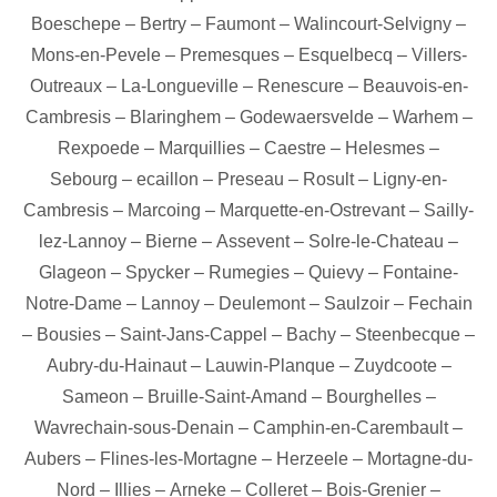
Boeschepe
–
Bertry
–
Faumont
–
Walincourt-Selvigny
–
Mons-en-Pevele
–
Premesques
–
Esquelbecq
–
Villers-
Outreaux
–
La-Longueville
–
Renescure
–
Beauvois-en-
Cambresis
–
Blaringhem
–
Godewaersvelde
–
Warhem
–
Rexpoede
–
Marquillies
–
Caestre
–
Helesmes
–
Sebourg
–
ecaillon
–
Preseau
–
Rosult
–
Ligny-en-
Cambresis
–
Marcoing
–
Marquette-en-Ostrevant
–
Sailly-
lez-Lannoy
–
Bierne
–
Assevent
–
Solre-le-Chateau
–
Glageon
–
Spycker
–
Rumegies
–
Quievy
–
Fontaine-
Notre-Dame
–
Lannoy
–
Deulemont
–
Saulzoir
–
Fechain
–
Bousies
–
Saint-Jans-Cappel
–
Bachy
–
Steenbecque
–
Aubry-du-Hainaut
–
Lauwin-Planque
–
Zuydcoote
–
Sameon
–
Bruille-Saint-Amand
–
Bourghelles
–
Wavrechain-sous-Denain
–
Camphin-en-Carembault
–
Aubers
–
Flines-les-Mortagne
–
Herzeele
–
Mortagne-du-
Nord
–
Illies
–
Arneke
–
Colleret
–
Bois-Grenier
–