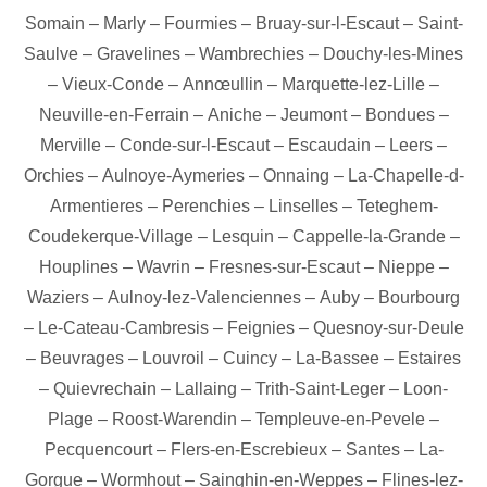
Somain
–
Marly
–
Fourmies
–
Bruay-sur-l-Escaut
–
Saint-
Saulve
–
Gravelines
–
Wambrechies
–
Douchy-les-Mines
–
Vieux-Conde
–
Annœullin
–
Marquette-lez-Lille
–
Neuville-en-Ferrain
–
Aniche
–
Jeumont
–
Bondues
–
Merville
–
Conde-sur-l-Escaut
–
Escaudain
–
Leers
–
Orchies
–
Aulnoye-Aymeries
–
Onnaing
–
La-Chapelle-d-
Armentieres
–
Perenchies
–
Linselles
–
Teteghem-
Coudekerque-Village
–
Lesquin
–
Cappelle-la-Grande
–
Houplines
–
Wavrin
–
Fresnes-sur-Escaut
–
Nieppe
–
Waziers
–
Aulnoy-lez-Valenciennes
–
Auby
–
Bourbourg
–
Le-Cateau-Cambresis
–
Feignies
–
Quesnoy-sur-Deule
–
Beuvrages
–
Louvroil
–
Cuincy
–
La-Bassee
–
Estaires
–
Quievrechain
–
Lallaing
–
Trith-Saint-Leger
–
Loon-
Plage
–
Roost-Warendin
–
Templeuve-en-Pevele
–
Pecquencourt
–
Flers-en-Escrebieux
–
Santes
–
La-
Gorgue
–
Wormhout
–
Sainghin-en-Weppes
–
Flines-lez-