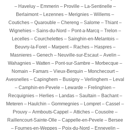
–
Haveluy
–
Emmerin
–
Proville
–
La-Sentinelle
–
Berlaimont
–
Lezennes
–
Merignies
–
Willems
–
Coutiches
–
Quarouble
–
Chereng
–
Salome
–
Thiant
–
Wignehies
–
Sains-du-Nord
–
Pont-a-Marcq
–
Trelon
–
Lecelles
–
Courchelettes
–
Sainghin-en-Melantois
–
Beuvry-la-Foret
–
Marpent
–
Raches
–
Haspres
–
Masnieres
–
Genech
–
Neuville-sur-Escaut
–
Avelin
–
Wahagnies
–
Watten
–
Pont-sur-Sambre
–
Morbecque
–
Nomain
–
Famars
–
Vieux-Berquin
–
Monchecourt
–
Avesnelles
–
Capinghem
–
Busigny
–
Verlinghem
–
Leval
–
Camphin-en-Pevele
–
Lewarde
–
Frelinghien
–
Recquignies
–
Herlies
–
Landas
–
Saultain
–
Bachant
–
Meteren
–
Haulchin
–
Gommegnies
–
Lompret
–
Cassel
–
Prouvy
–
Armbouts-Cappel
–
Attiches
–
Cousolre
–
Raillencourt-Sainte-Olle
–
Cappelle-en-Pevele
–
Bersee
–
Fournes-en-Weppes
–
Poix-du-Nord
–
Ennevelin
–