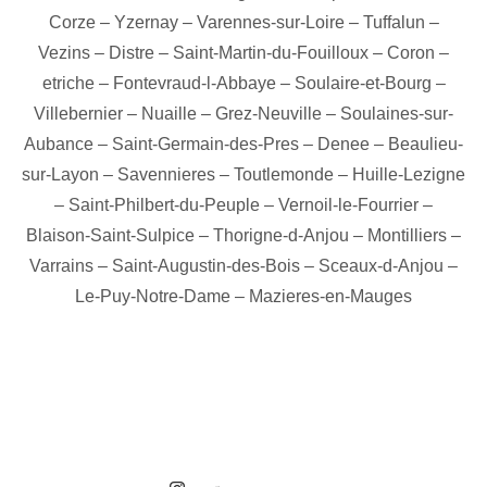
Corze
–
Yzernay
–
Varennes-sur-Loire
–
Tuffalun
–
Vezins
–
Distre
–
Saint-Martin-du-Fouilloux
–
Coron
–
etriche
–
Fontevraud-l-Abbaye
–
Soulaire-et-Bourg
–
Villebernier
–
Nuaille
–
Grez-Neuville
–
Soulaines-sur-
Aubance
–
Saint-Germain-des-Pres
–
Denee
–
Beaulieu-
sur-Layon
–
Savennieres
–
Toutlemonde
–
Huille-Lezigne
–
Saint-Philbert-du-Peuple
–
Vernoil-le-Fourrier
–
Blaison-Saint-Sulpice
–
Thorigne-d-Anjou
–
Montilliers
–
Varrains
–
Saint-Augustin-des-Bois
–
Sceaux-d-Anjou
–
Le-Puy-Notre-Dame
–
Mazieres-en-Mauges