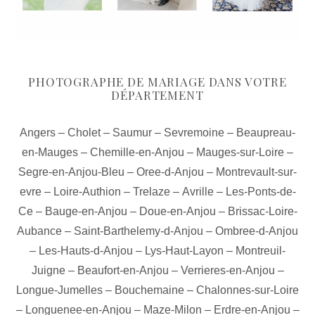
PHOTOGRAPHE DE MARIAGE DANS VOTRE
DÉPARTEMENT
Angers
–
Cholet
–
Saumur
–
Sevremoine
–
Beaupreau-
en-Mauges
–
Chemille-en-Anjou
–
Mauges-sur-Loire
–
Segre-en-Anjou-Bleu
–
Oree-d-Anjou
–
Montrevault-sur-
evre
–
Loire-Authion
–
Trelaze
–
Avrille
–
Les-Ponts-de-
Ce
–
Bauge-en-Anjou
–
Doue-en-Anjou
–
Brissac-Loire-
Aubance
–
Saint-Barthelemy-d-Anjou
–
Ombree-d-Anjou
–
Les-Hauts-d-Anjou
–
Lys-Haut-Layon
–
Montreuil-
Juigne
–
Beaufort-en-Anjou
–
Verrieres-en-Anjou
–
Longue-Jumelles
–
Bouchemaine
–
Chalonnes-sur-Loire
–
Longuenee-en-Anjou
–
Maze-Milon
–
Erdre-en-Anjou
–