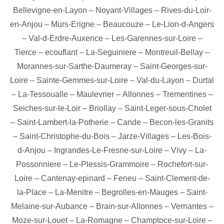
Bellevigne-en-Layon
–
Noyant-Villages
–
Rives-du-Loir-
en-Anjou
–
Murs-Erigne
–
Beaucouze
–
Le-Lion-d-Angers
–
Val-d-Erdre-Auxence
–
Les-Garennes-sur-Loire
–
Tierce
–
ecouflant
–
La-Seguiniere
–
Montreuil-Bellay
–
Morannes-sur-Sarthe-Daumeray
–
Saint-Georges-sur-
Loire
–
Sainte-Gemmes-sur-Loire
–
Val-du-Layon
–
Durtal
–
La-Tessoualle
–
Maulevrier
–
Allonnes
–
Trementines
–
Seiches-sur-le-Loir
–
Briollay
–
Saint-Leger-sous-Cholet
–
Saint-Lambert-la-Potherie
–
Cande
–
Becon-les-Granits
–
Saint-Christophe-du-Bois
–
Jarze-Villages
–
Les-Bois-
d-Anjou
–
Ingrandes-Le-Fresne-sur-Loire
–
Vivy
–
La-
Possonniere
–
Le-Plessis-Grammoire
–
Rochefort-sur-
Loire
–
Cantenay-epinard
–
Feneu
–
Saint-Clement-de-
la-Place
–
La-Menitre
–
Begrolles-en-Mauges
–
Saint-
Melaine-sur-Aubance
–
Brain-sur-Allonnes
–
Vernantes
–
Moze-sur-Louet
–
La-Romagne
–
Champtoce-sur-Loire
–